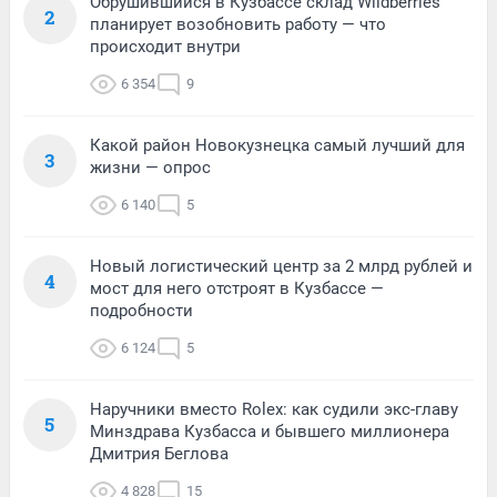
Обрушившийся в Кузбассе склад Wildberries
2
планирует возобновить работу — что
происходит внутри
6 354
9
Какой район Новокузнецка самый лучший для
3
жизни — опрос
6 140
5
Новый логистический центр за 2 млрд рублей и
4
мост для него отстроят в Кузбассе —
подробности
6 124
5
Наручники вместо Rolex: как судили экс-главу
5
Минздрава Кузбасса и бывшего миллионера
Дмитрия Беглова
4 828
15