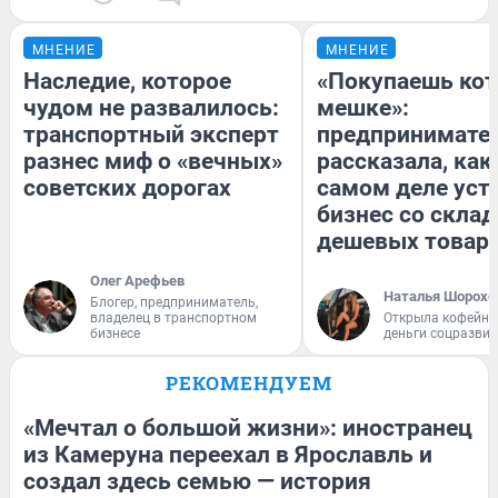
МНЕНИЕ
МНЕНИЕ
Наследие, которое
«Покупаешь кот
чудом не развалилось:
мешке»:
транспортный эксперт
предпринимате
разнес миф о «вечных»
рассказала, как
советских дорогах
самом деле уст
бизнес со скла
дешевых товар
Олег Арефьев
Наталья Шорохо
Блогер, предприниматель,
владелец в транспортном
Открыла кофейну
бизнесе
деньги соцразви
РЕКОМЕНДУЕМ
«Мечтал о большой жизни»: иностранец
из Камеруна переехал в Ярославль и
создал здесь семью — история