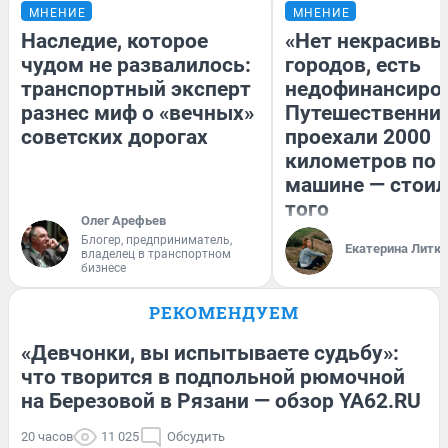
МНЕНИЕ
МНЕНИЕ
Наследие, которое
«Нет некрасивы
чудом не развалилось:
городов, есть
транспортный эксперт
недофинансиро
разнес миф о «вечных»
Путешественни
советских дорогах
проехали 2000
километров по 
машине — стоил
того
Олег Арефьев
Блогер, предприниматель,
Екатерина Литк
владелец в транспортном
бизнесе
РЕКОМЕНДУЕМ
«Девчонки, вы испытываете судьбу»:
что творится в подпольной рюмочной
на Березовой в Рязани — обзор YA62.RU
20 часов
11 025
Обсудить