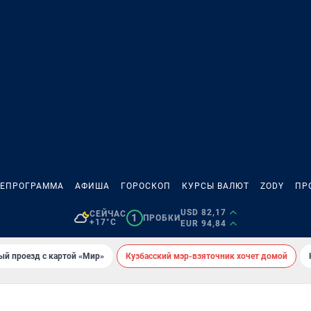
ЛЕПРОГРАММА
АФИША
ГОРОСКОП
КУРСЫ ВАЛЮТ
ZODY
ПР
USD 82,17
СЕЙЧАС
1
ПРОБКИ
+17°C
EUR 94,84
ый проезд с картой «Мир»
Кузбасский мэр-взяточник хочет домой