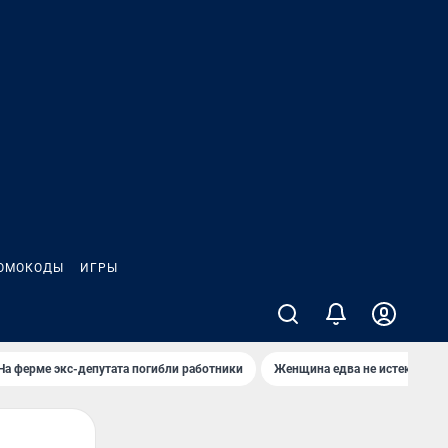
ОМОКОДЫ
ИГРЫ
На ферме экс-депутата погибли работники
Женщина едва не истекла кро