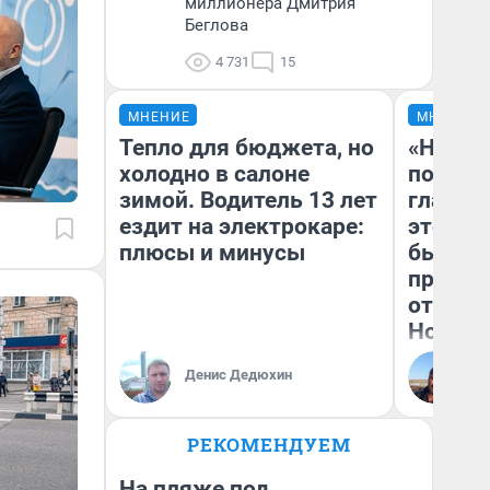
миллионера Дмитрия
Беглова
4 731
15
МНЕНИЕ
МНЕНИЕ
Тепло для бюджета, но
«Никог
холодно в салоне
победи
зимой. Водитель 13 лет
главны
ездит на электрокаре:
этого г
плюсы и минусы
бьет р
прокат
отзыв 
Нолана
Ст
Денис Дедюхин
Эк
РЕКОМЕНДУЕМ
На пляже под