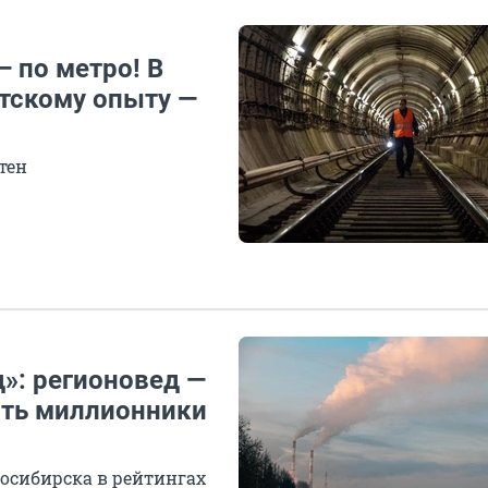
 по метро! В
етскому опыту —
тен
д»: регионовед —
ать миллионники
восибирска в рейтингах