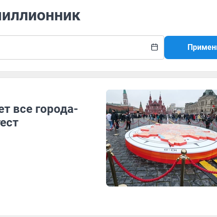
миллионник
Примен
ет все города-
ест