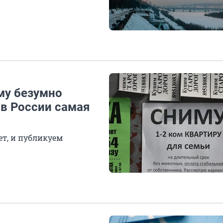
му безумно
 в России самая
ет, и публикуем