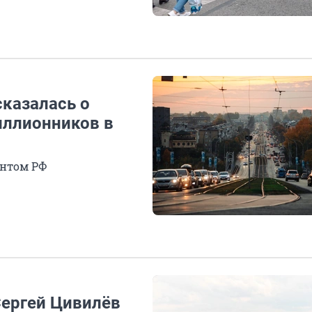
сказалась о
иллионников в
ентом РФ
Сергей Цивилёв