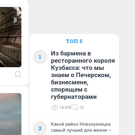
ТОП 5
Из бармена в
1
ресторанного короля
Кузбасса: что мы
знаем о Печерском,
бизнесмене,
спорящем с
губернаторами
14 270
12
Какой район Новокузнецка
2
самый лучший для жизни —