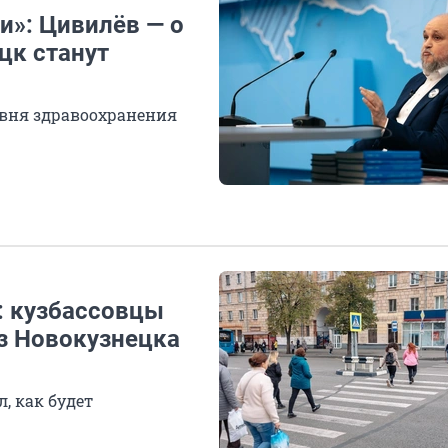
и»: Цивилёв — о
цк станут
овня здравоохранения
: кузбассовцы
из Новокузнецка
л, как будет