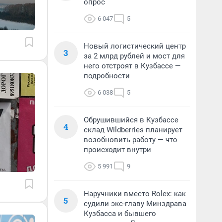
опрос
6 047
5
Новый логистический центр
3
за 2 млрд рублей и мост для
него отстроят в Кузбассе —
подробности
6 038
5
Обрушившийся в Кузбассе
4
склад Wildberries планирует
возобновить работу — что
происходит внутри
5 991
9
Наручники вместо Rolex: как
5
судили экс-главу Минздрава
Кузбасса и бывшего