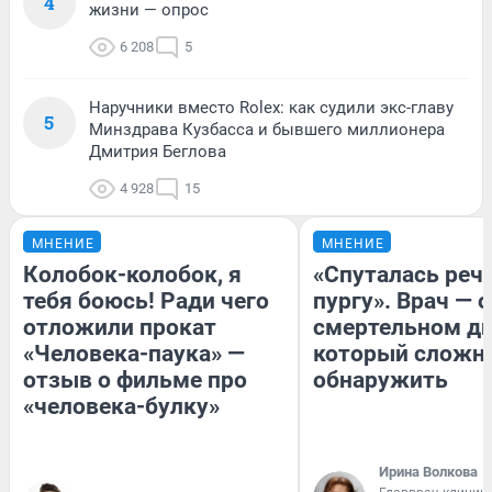
4
жизни — опрос
6 208
5
Наручники вместо Rolex: как судили экс-главу
5
Минздрава Кузбасса и бывшего миллионера
Дмитрия Беглова
4 928
15
МНЕНИЕ
МНЕНИЕ
Колобок-колобок, я
«Спуталась речь
тебя боюсь! Ради чего
пургу». Врач — о
отложили прокат
смертельном ди
«Человека-паука» —
который сложн
отзыв о фильме про
обнаружить
«человека-булку»
Ирина Волкова