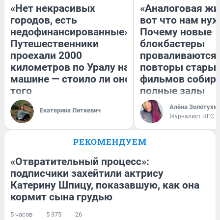
«Нет некрасивых
«Аналоговая жи
городов, есть
вот что нам нуж
недофинансированные».
Почему новые
Путешественники
блокбастеры
проехали 2000
проваливаются,
километров по Уралу на
повторы стары
машине — стоило ли оно
фильмов собир
того
полные залы
Алёна Золотухи
Екатерина Литкевич
Журналист НГС
РЕКОМЕНДУЕМ
«Отвратительный процесс»:
подписчики захейтили актрису
Катерину Шпицу, показавшую, как она
кормит сына грудью
5 часов
5 375
26