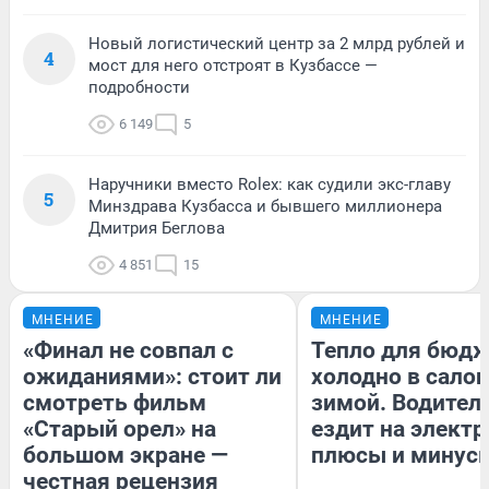
Новый логистический центр за 2 млрд рублей и
4
мост для него отстроят в Кузбассе —
подробности
6 149
5
Наручники вместо Rolex: как судили экс-главу
5
Минздрава Кузбасса и бывшего миллионера
Дмитрия Беглова
4 851
15
МНЕНИЕ
МНЕНИЕ
«Финал не совпал с
Тепло для бюдж
ожиданиями»: стоит ли
холодно в сало
смотреть фильм
зимой. Водитель
«Старый орел» на
ездит на электр
большом экране —
плюсы и минус
честная рецензия