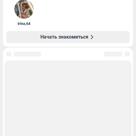
irina
,
64
Начать знакомиться