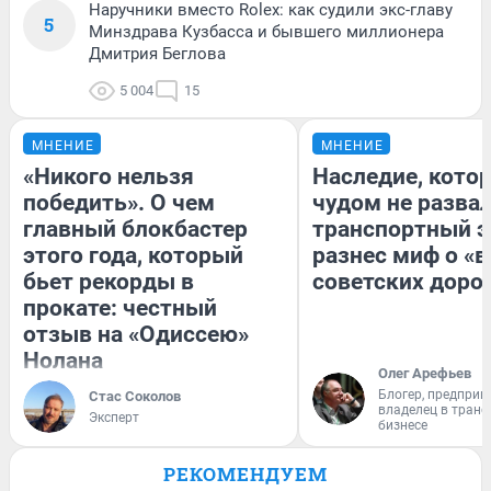
Наручники вместо Rolex: как судили экс-главу
5
Минздрава Кузбасса и бывшего миллионера
Дмитрия Беглова
5 004
15
МНЕНИЕ
МНЕНИЕ
«Никого нельзя
Наследие, кото
победить». О чем
чудом не разва
главный блокбастер
транспортный э
этого года, который
разнес миф о «
бьет рекорды в
советских доро
прокате: честный
отзыв на «Одиссею»
Нолана
Олег Арефьев
Блогер, предприн
Стас Соколов
владелец в тран
Эксперт
бизнесе
РЕКОМЕНДУЕМ