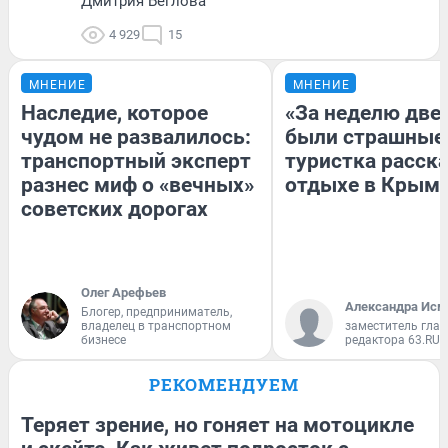
Дмитрия Беглова
4 929
15
МНЕНИЕ
МНЕНИЕ
Наследие, которое
«За неделю две
чудом не развалилось:
были страшные
транспортный эксперт
туристка расска
разнес миф о «вечных»
отдыхе в Крым
советских дорогах
Олег Арефьев
Александра Исм
Блогер, предприниматель,
владелец в транспортном
заместитель глав
бизнесе
редактора 63.RU
РЕКОМЕНДУЕМ
Теряет зрение, но гоняет на мотоцикле