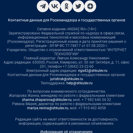
Контактные данные для Роскомнадзора и государственных органов
Сетевое издание «NGS42.RU» (18+)
Зарегистрировано Федеральной службой по надзору в сфере связи,
информационных технологий и массовых коммуникаций
(Роскомнадзор). Регистрационный номер и дата принятия решения о
регистрации - ЭЛ № ФС 77-78817 от 07.08.2020 г.
Учредитель: Общество с ограниченной ответственностью "ИНТЕРНЕТ
ТЕХНОЛОГИИ"
Главный редактор: Левчук Александр Николаевич
Адрес редакции: 650000, Россия, Кемерово, ул. 50 лет Октября, д. 11, офис
201, телефон +7 (3842) 23-22-60
Электронный адрес редакции:
ngs42@shkulev.ru
Контактные данные для Роскомнадзора и государственных органов:
juristnsk@shkulev.ru
Техподдержка:
help@shkulev.ru
По вопросам коммерческого сотрудничества:
Жапарова Жанна, менеджер по работе с федеральными клиентами
zhanna.zhaparova@shkulev.ru
, моб. + 7 982 640 34 32
Ревина Мария, директор по работе с федеральными клиентами
mariya.revina@shkulev.ru
, моб. +7 910 402 4056
Редакция сайта не несет ответственности за достоверность
информации, содержащейся в рекламных объявлениях.
Информация об ограничениях