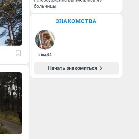
петербурженка выписалась из
больницы
ЗНАКОМСТВА
irina
,
64
Начать знакомиться