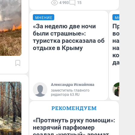
4 993
15
МНЕНИЕ
МНЕНИЕ
«За неделю две ночи
Продаш
были страшные»:
возьмут
туристка рассказала об
нам го
отдыхе в Крыму
налого
коснет
даже р
Александра Исмайлова
Ан
заместитель главного
редактора 63.RU
РЕКОМЕНДУЕМ
«Протянуть руку помощи»:
незрячий парфюмер
создал «уютный» аромат