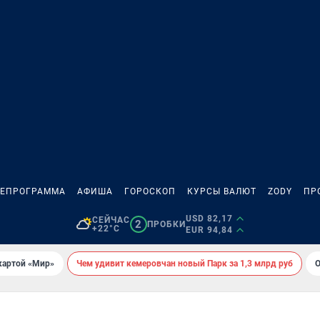
ЛЕПРОГРАММА
АФИША
ГОРОСКОП
КУРСЫ ВАЛЮТ
ZODY
ПР
USD 82,17
СЕЙЧАС
2
ПРОБКИ
+22°C
EUR 94,84
картой «Мир»
Чем удивит кемеровчан новый Парк за 1,3 млрд руб
О