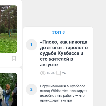
ТОП 5
«Плохо, как никогда
1
до этого»: таролог о
судьбе Кузбасса и
его жителей в
августе
15 237
24
Обрушившийся в Кузбассе
2
склад Wildberries планирует
возобновить работу — что
происходит внутри