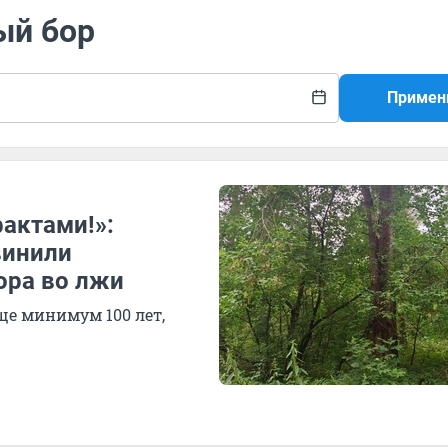
ый бор
Примен
актами!»:
винили
ора во лжи
ще минимум 100 лет,