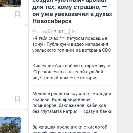
для тех, кому страшно, —
он уже увековечил в духах
Новосибирск
6 часов
7 104
14
«Я тебя счас ***, петухом поедешь в
зону!» Публикуем видео нападения
уральского гопника на ветерана СВО
Кишечник был собран в гармошку: в
Югре кошечка с тяжелой судьбой
ищет новый дом — ее история
Модные рецепты соусов от молодой
хозяйки. Консервирование
помидоров, баклажанов, кабачков
без глутамата натрия — сразу в банки
Выжившая после атаки с кислотой