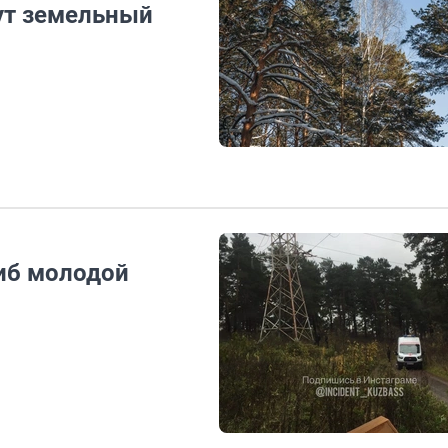
ут земельный
иб молодой