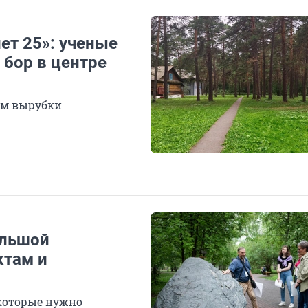
ет 25»: ученые
 бор в центре
чем вырубки
ольшой
ктам и
 которые нужно