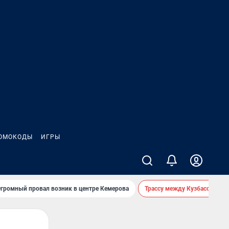
ОМОКОДЫ
ИГРЫ
громный провал возник в центре Кемерова
Трассу между Кузбассом и 