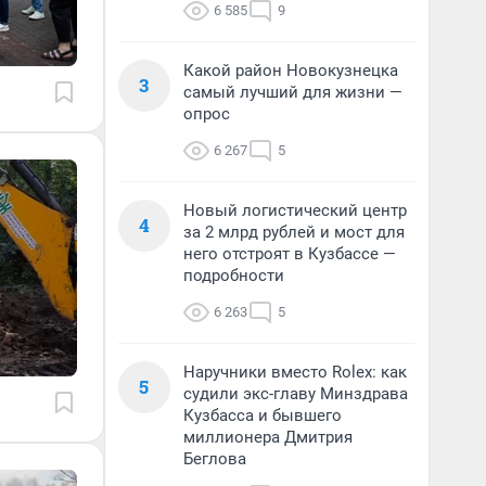
6 585
9
Какой район Новокузнецка
3
самый лучший для жизни —
опрос
6 267
5
Новый логистический центр
4
за 2 млрд рублей и мост для
него отстроят в Кузбассе —
подробности
6 263
5
Наручники вместо Rolex: как
5
судили экс-главу Минздрава
Кузбасса и бывшего
миллионера Дмитрия
Беглова