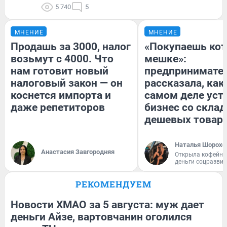
5 740
5
МНЕНИЕ
МНЕНИЕ
Продашь за 3000, налог
«Покупаешь кот
возьмут с 4000. Что
мешке»:
нам готовит новый
предпринимате
налоговый закон — он
рассказала, как
коснется импорта и
самом деле уст
даже репетиторов
бизнес со скла
дешевых товар
Наталья Шорохо
Анастасия Завгородняя
Открыла кофейну
деньги соцразви
РЕКОМЕНДУЕМ
Новости ХМАО за 5 августа: муж дает
деньги Айзе, вартовчанин оголился