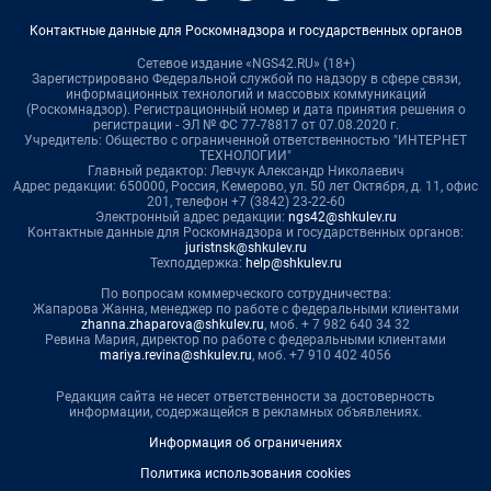
Контактные данные для Роскомнадзора и государственных органов
Сетевое издание «NGS42.RU» (18+)
Зарегистрировано Федеральной службой по надзору в сфере связи,
информационных технологий и массовых коммуникаций
(Роскомнадзор). Регистрационный номер и дата принятия решения о
регистрации - ЭЛ № ФС 77-78817 от 07.08.2020 г.
Учредитель: Общество с ограниченной ответственностью "ИНТЕРНЕТ
ТЕХНОЛОГИИ"
Главный редактор: Левчук Александр Николаевич
Адрес редакции: 650000, Россия, Кемерово, ул. 50 лет Октября, д. 11, офис
201, телефон +7 (3842) 23-22-60
Электронный адрес редакции:
ngs42@shkulev.ru
Контактные данные для Роскомнадзора и государственных органов:
juristnsk@shkulev.ru
Техподдержка:
help@shkulev.ru
По вопросам коммерческого сотрудничества:
Жапарова Жанна, менеджер по работе с федеральными клиентами
zhanna.zhaparova@shkulev.ru
, моб. + 7 982 640 34 32
Ревина Мария, директор по работе с федеральными клиентами
mariya.revina@shkulev.ru
, моб. +7 910 402 4056
Редакция сайта не несет ответственности за достоверность
информации, содержащейся в рекламных объявлениях.
Информация об ограничениях
Политика использования cookies