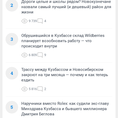
Дороги целые и школы рядом? Новокузнечане
2
назвали самый лучший (и дешевый) район для
жизни
9 739
4
Обрушившийся в Кузбассе склад Wildberries
3
планирует возобновить работу — что
происходит внутри
6 809
9
Трассу между Кузбассом и Новосибирском
4
закроют на три месяца — почему и как теперь
ездить
5 816
2
Наручники вместо Rolex: как судили экс-главу
5
Минздрава Кузбасса и бывшего миллионера
Дмитрия Беглова