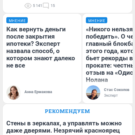
5 141
15
МНЕНИЕ
МНЕНИЕ
Как вернуть деньги
«Никого нельзя
после закрытия
победить». О ч
ипотеки? Эксперт
главный блокба
назвала способ, о
этого года, кот
котором знают далеко
бьет рекорды в
не все
прокате: честн
отзыв на «Одис
Нолана
Стас Соколов
Анна Ермакова
Эксперт
РЕКОМЕНДУЕМ
Стены в зеркалах, а управлять можно
даже дверями. Незрячий красноярец