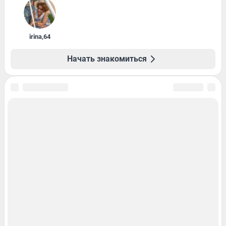
irina
,
64
Начать знакомиться