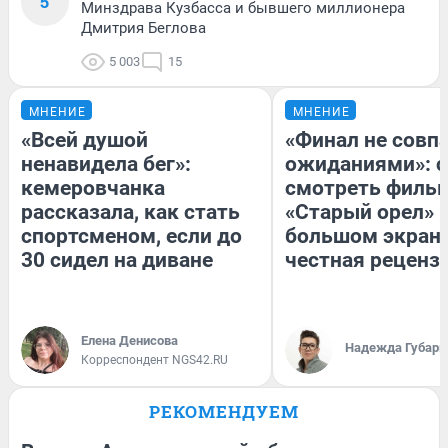
5
Минздрава Кузбасса и бывшего миллионера
Дмитрия Беглова
5 003
15
МНЕНИЕ
МНЕНИЕ
«Всей душой
«Финал не совпа
ненавидела бег»:
ожиданиями»: с
кемеровчанка
смотреть филь
рассказала, как стать
«Старый орел» 
спортсменом, если до
большом экран
30 сидел на диване
честная реценз
Елена Денисова
Надежда Губарь
Корреспондент NGS42.RU
РЕКОМЕНДУЕМ