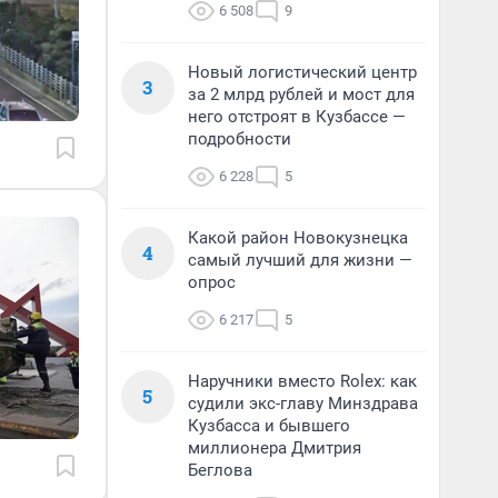
6 508
9
Новый логистический центр
3
за 2 млрд рублей и мост для
него отстроят в Кузбассе —
подробности
6 228
5
Какой район Новокузнецка
4
самый лучший для жизни —
опрос
6 217
5
Наручники вместо Rolex: как
5
судили экс-главу Минздрава
Кузбасса и бывшего
миллионера Дмитрия
Беглова