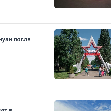
нули после
ят в