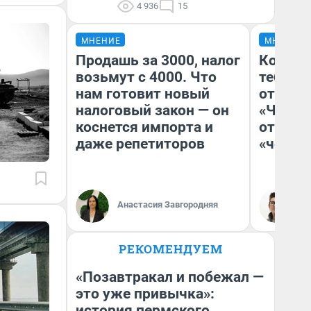
4 936
15
МНЕНИЕ
МНЕНИЕ
Продашь за 3000, налог
Колобо
возьмут с 4000. Что
тебя бо
нам готовит новый
отложи
налоговый закон — он
«Челов
коснется импорта и
отзыв 
даже репетиторов
«челов
Анастасия Завгородняя
На
РЕКОМЕНДУЕМ
«Позавтракал и побежал —
это уже привычка»:
история пермского