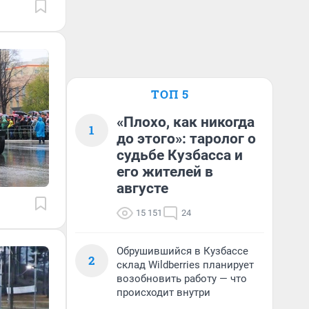
ТОП 5
«Плохо, как никогда
1
до этого»: таролог о
судьбе Кузбасса и
его жителей в
августе
15 151
24
Обрушившийся в Кузбассе
2
склад Wildberries планирует
возобновить работу — что
происходит внутри