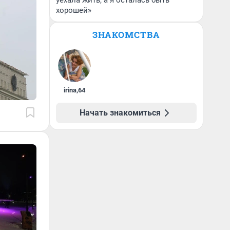
уехала жить, а я осталась быть
хорошей»
ЗНАКОМСТВА
irina
,
64
Начать знакомиться