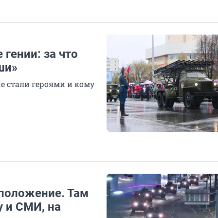
гении: за что
ши»
е стали героями и кому
положение. Там
у и СМИ, на