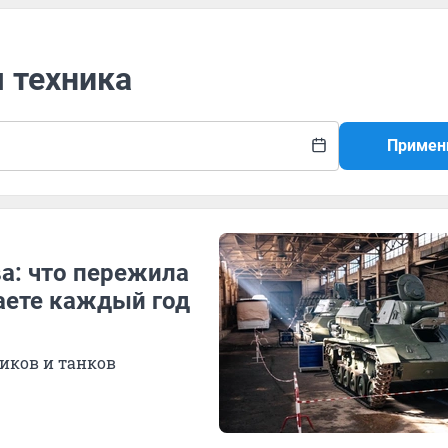
я техника
Примен
а: что пережила
аете каждый год
иков и танков