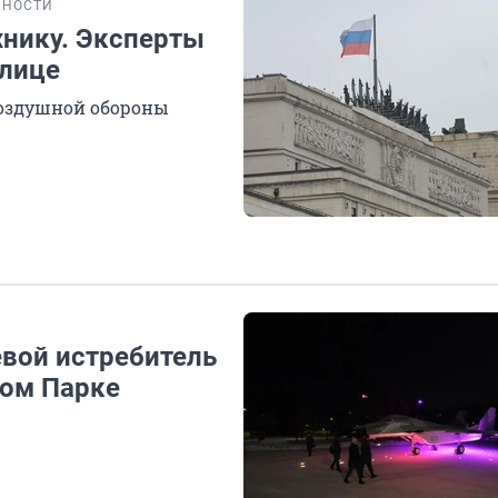
БНОСТИ
хнику. Эксперты
олице
воздушной обороны
евой истребитель
ном Парке