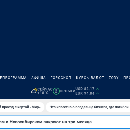
ЛЕПРОГРАММА
АФИША
ГОРОСКОП
КУРСЫ ВАЛЮТ
ZODY
ПР
USD 82,17
СЕЙЧАС
2
ПРОБКИ
+18°C
EUR 94,84
 проезд с картой «Мир»
Что известно о владельце бизнеса, где погибли
ом и Новосибирском закроют на три месяца