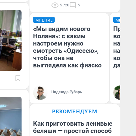
5 728
5
МНЕНИЕ
МНЕНИЕ
«Мы видим нового
Продаш
Нолана»: с каким
возьмут
настроем нужно
нам го
смотреть «Одиссею»,
налого
чтобы она не
коснет
выглядела как фиаско
даже р
Надежда Губарь
Ан
РЕКОМЕНДУЕМ
Как приготовить ленивые
беляши — простой способ