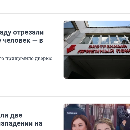
саду отрезали
е человек — в
 его прищемило дверью
ли две
нападении на