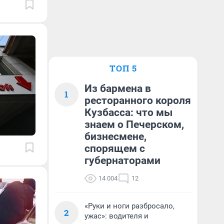
ТОП 5
Из бармена в
1
ресторанного короля
Кузбасса: что мы
знаем о Печерском,
бизнесмене,
спорящем с
губернаторами
14 004
12
«Руки и ноги разбросало,
2
ужас»: водителя и