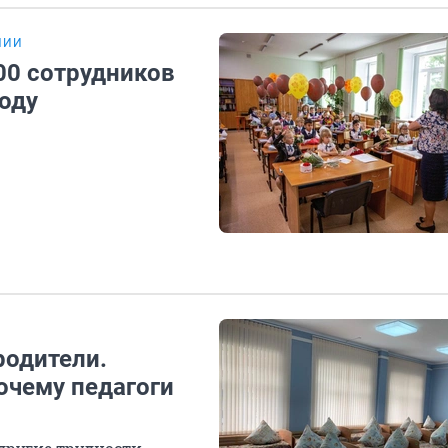
НИИ
00 сотрудников
году
родители.
очему педагоги