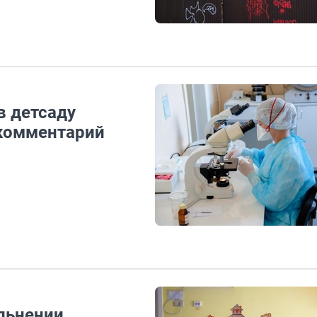
в детсаду
 комментарий
ольнении