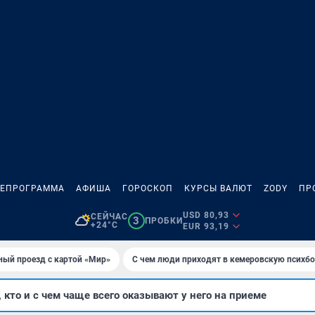
ЛЕПРОГРАММА
АФИША
ГОРОСКОП
КУРСЫ ВАЛЮТ
ZODY
ПР
USD 80,93
СЕЙЧАС
3
ПРОБКИ
+24°C
EUR 93,19
ный проезд с картой «Мир»
С чем люди приходят в кемеровскую психб
 кто и с чем чаще всего оказывают у него на приеме