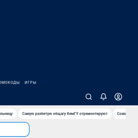
ОМОКОДЫ
ИГРЫ
ольницу
Самую разбитую общагу КемГУ отремонтируют
Сожительни