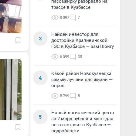
пассажирку разорвало на
трассе в Кузбассе
8 397
7
Найден инвестор для
3
достройки Крапивинской
ГЭС в Кузбассе — зам Шойгу
6 399
35
Какой район Новокузнецка
4
самый лучший для жизни —
опрос
5 799
5
Новый логистический центр
5
за 2 млрд рублей и мост для
него отстроят в Кузбассе —
подробности