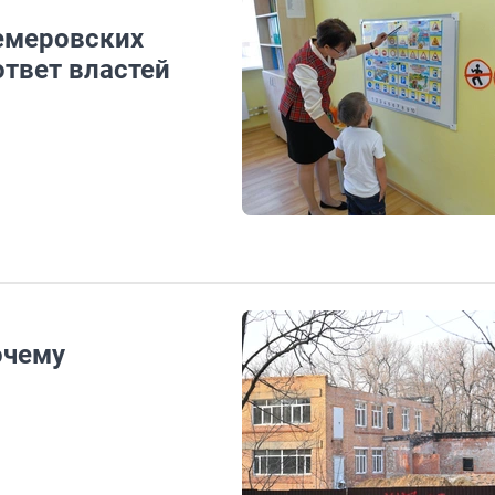
емеровских
ответ властей
очему