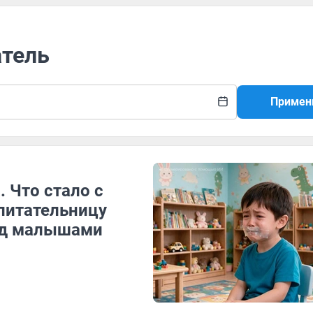
атель
Примен
 Что стало с
спитательницу
над малышами