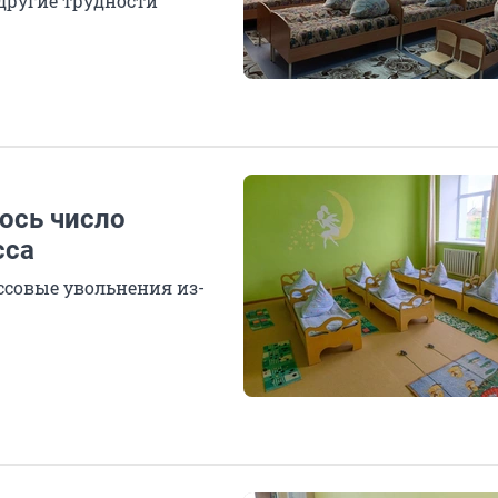
другие трудности
ось число
сса
ссовые увольнения из-