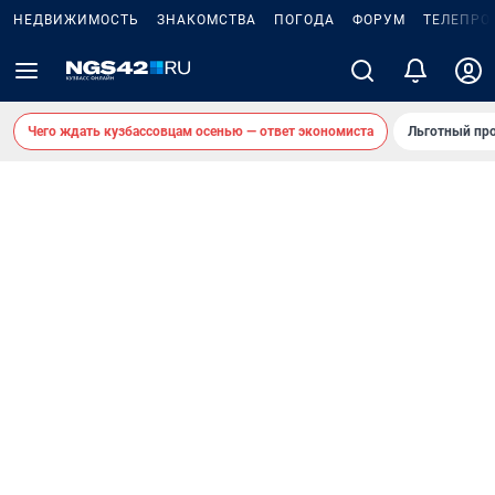
НЕДВИЖИМОСТЬ
ЗНАКОМСТВА
ПОГОДА
ФОРУМ
ТЕЛЕПРО
Чего ждать кузбассовцам осенью — ответ экономиста
Льготный про