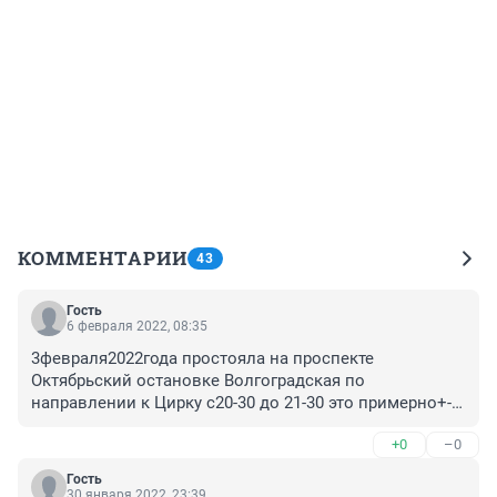
КОММЕНТАРИИ
43
Гость
6 февраля 2022, 08:35
3февраля2022года простояла на проспекте 
Октябрьский остановке Волгоградская по 
направлении к Цирку с20-30 до 21-30 это примерно+- 
не ни какого транспорта даже маршруток,хотя 
+0
–0
расписание висит на остановке, очень замёрзла и как 
результат заболела,кто за это ответит и когда все 
Гость
нормализуется или нужно ездить на такси,я 
30 января 2022, 23:39