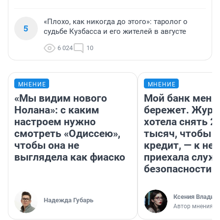
«Плохо, как никогда до этого»: таролог о
5
судьбе Кузбасса и его жителей в августе
6 024
10
МНЕНИЕ
МНЕНИЕ
«Мы видим нового
Мой банк меня
Нолана»: с каким
бережет. Журн
настроем нужно
хотела снять 2
смотреть «Одиссею»,
тысяч, чтобы п
чтобы она не
кредит, — к не
выглядела как фиаско
приехала служ
безопасности
Ксения Владим
Надежда Губарь
Автор мнения