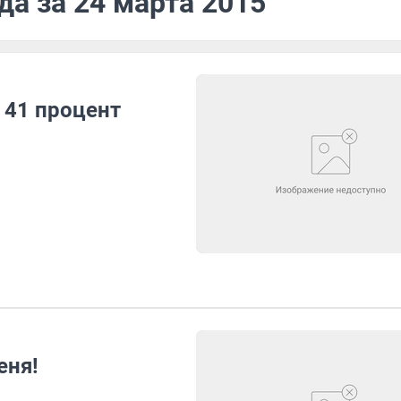
да за 24 марта 2015
 41 процент
еня!