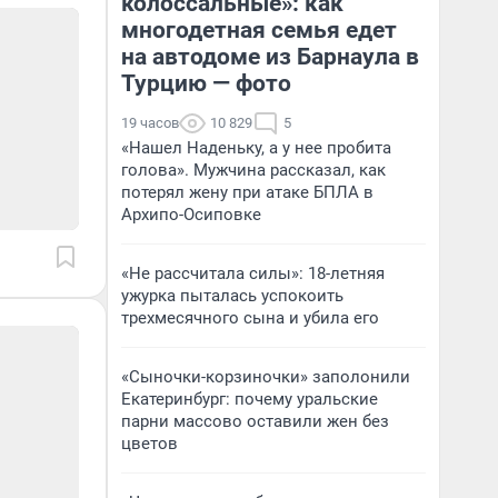
колоссальные»: как
многодетная семья едет
на автодоме из Барнаула в
Турцию — фото
19 часов
10 829
5
«Нашел Наденьку, а у нее пробита
голова». Мужчина рассказал, как
потерял жену при атаке БПЛА в
Архипо-Осиповке
«Не рассчитала силы»: 18-летняя
ужурка пыталась успокоить
трехмесячного сына и убила его
«Сыночки-корзиночки» заполонили
Екатеринбург: почему уральские
парни массово оставили жен без
цветов