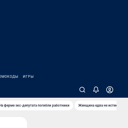
ОМОКОДЫ
ИГРЫ
На ферме экс-депутата погибли работники
Женщина едва не истекла кро