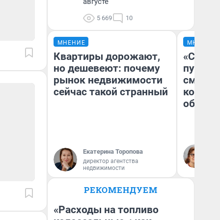
августе
5 669
10
МНЕНИЕ
МНЕНИЕ
Квартиры дорожают,
«Спутал
но дешевеют: почему
пургу».
рынок недвижимости
смерте
сейчас такой странный
которы
обнару
Ир
Екатерина Торопова
Гл
директор агентства
«Р
недвижимости
Во
РЕКОМЕНДУЕМ
«Расходы на топливо