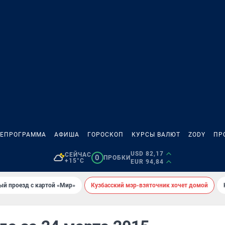
ЛЕПРОГРАММА
АФИША
ГОРОСКОП
КУРСЫ ВАЛЮТ
ZODY
ПР
USD 82,17
СЕЙЧАС
0
ПРОБКИ
+15°C
EUR 94,84
ый проезд с картой «Мир»
Кузбасский мэр-взяточник хочет домой