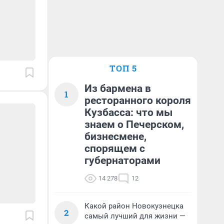
ТОП 5
Из бармена в
1
ресторанного короля
Кузбасса: что мы
знаем о Печерском,
бизнесмене,
спорящем с
губернаторами
14 278
12
Какой район Новокузнецка
2
самый лучший для жизни —