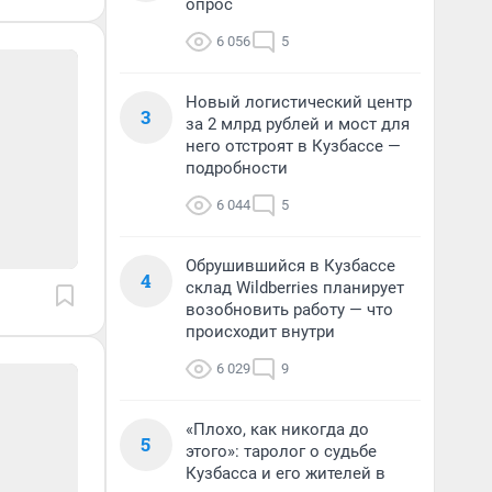
опрос
6 056
5
Новый логистический центр
3
за 2 млрд рублей и мост для
него отстроят в Кузбассе —
подробности
6 044
5
Обрушившийся в Кузбассе
4
склад Wildberries планирует
возобновить работу — что
происходит внутри
6 029
9
«Плохо, как никогда до
5
этого»: таролог о судьбе
Кузбасса и его жителей в