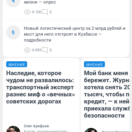
4
жизни — опрос
6 100
5
Новый логистический центр за 2 млрд рублей и
5
мост для него отстроят в Кузбассе —
подробности
6 093
5
МНЕНИЕ
МНЕНИЕ
Наследие, которое
Мой банк меня
чудом не развалилось:
бережет. Журн
транспортный эксперт
хотела снять 20
разнес миф о «вечных»
тысяч, чтобы п
советских дорогах
кредит, — к ней
приехала служб
безопасности
Олег Арефьев
Блогер, предприниматель,