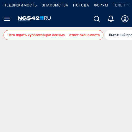
НЕДВИЖИМОСТЬ
ЗНАКОМСТВА
ПОГОДА
ФОРУМ
ТЕЛЕПРО
Чего ждать кузбассовцам осенью — ответ экономиста
Льготный про