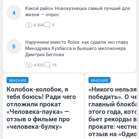
Какой район Новокузнецка самый лучший для
4
жизни — опрос
6 204
5
Наручники вместо Rolex: как судили экс-главу
5
Минздрава Кузбасса и бывшего миллионера
Дмитрия Беглова
4 923
15
МНЕНИЕ
МНЕНИЕ
Колобок-колобок, я
«Никого нельзя
тебя боюсь! Ради чего
победить». О ч
отложили прокат
главный блокба
«Человека-паука» —
этого года, кот
отзыв о фильме про
бьет рекорды в
«человека-булку»
прокате: честн
отзыв на «Одис