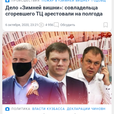
ПРОИСШЕСТВИЯ
ПОЖАР В «ЗИМНЕЙ ВИШНЕ»
ГОДОВЩИНА 
Дело «Зимней вишни»: совладельца
сгоревшего ТЦ арестовали на полгода
6 октября, 2020, 23:21
4 956
Обсудить
ПОЛИТИКА
ВЛАСТИ КУЗБАССА
ДЕКЛАРАЦИИ ЧИНОВНИКО