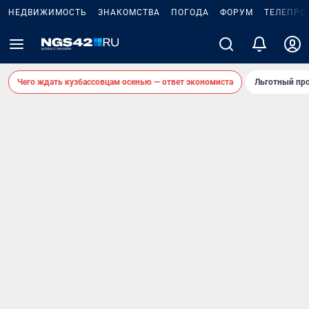
НЕДВИЖИМОСТЬ
ЗНАКОМСТВА
ПОГОДА
ФОРУМ
ТЕЛЕПРО
Чего ждать кузбассовцам осенью — ответ экономиста
Льготный про