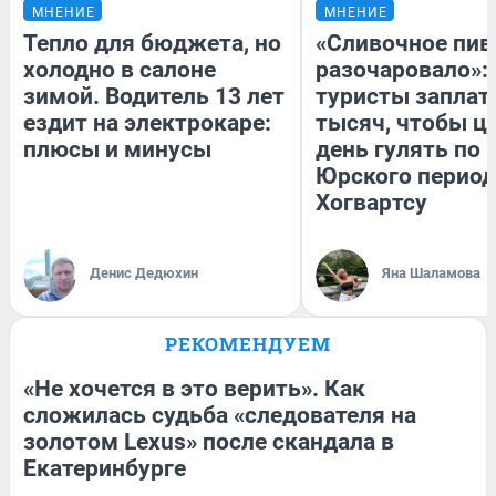
МНЕНИЕ
МНЕНИЕ
Тепло для бюджета, но
«Сливочное пив
холодно в салоне
разочаровало»:
зимой. Водитель 13 лет
туристы заплат
ездит на электрокаре:
тысяч, чтобы ц
плюсы и минусы
день гулять по 
Юрского период
Хогвартсу
Денис Дедюхин
Яна Шаламова
РЕКОМЕНДУЕМ
«Не хочется в это верить». Как
сложилась судьба «следователя на
золотом Lexus» после скандала в
Екатеринбурге