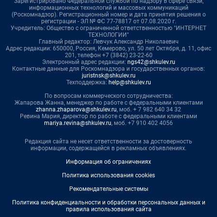
Зарегистрировано Федеральной службой по надзору в сфере связи,
информационных технологий и массовых коммуникаций
(Роскомнадзор). Регистрационный номер и дата принятия решения о
регистрации - ЭЛ № ФС 77-78817 от 07.08.2020 г.
Учредитель: Общество с ограниченной ответственностью "ИНТЕРНЕТ
ТЕХНОЛОГИИ"
Главный редактор: Левчук Александр Николаевич
Адрес редакции: 650000, Россия, Кемерово, ул. 50 лет Октября, д. 11, офис
201, телефон +7 (3842) 23-22-60
Электронный адрес редакции:
ngs42@shkulev.ru
Контактные данные для Роскомнадзора и государственных органов:
juristnsk@shkulev.ru
Техподдержка:
help@shkulev.ru
По вопросам коммерческого сотрудничества:
Жапарова Жанна, менеджер по работе с федеральными клиентами
zhanna.zhaparova@shkulev.ru
, моб. + 7 982 640 34 32
Ревина Мария, директор по работе с федеральными клиентами
mariya.revina@shkulev.ru
, моб. +7 910 402 4056
Редакция сайта не несет ответственности за достоверность
информации, содержащейся в рекламных объявлениях.
Информация об ограничениях
Политика использования cookies
Рекомендательные системы
Политика конфиденциальности и обработки персональных данных и
правила использования сайта