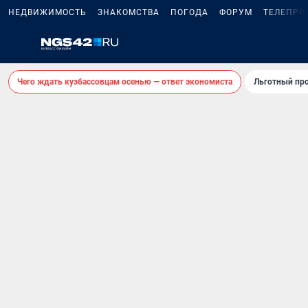
НЕДВИЖИМОСТЬ
ЗНАКОМСТВА
ПОГОДА
ФОРУМ
ТЕЛЕПРО
Чего ждать кузбассовцам осенью — ответ экономиста
Льготный про