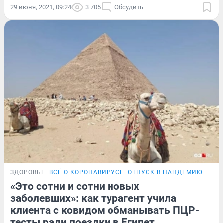
29 июня, 2021, 09:24
3 705
Обсудить
ЗДОРОВЬЕ
ВСЁ О КОРОНАВИРУСЕ
ОТПУСК В ПАНДЕМИЮ
ПРО
«Это сотни и сотни новых
заболевших»: как турагент учила
клиента с ковидом обманывать ПЦР-
тесты ради поездки в Египет