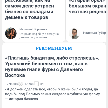
рассказала, как на
«Старый орел» 
самом деле устроен
большом экран
бизнес со складами
честная реценз
дешевых товаров
Наталья Шорохова
Надежда Губарь
Открыла кофейную точку на
деньги соцразвития
РЕКОМЕНДУЕМ
«Платишь бандитам, либо стреляешь».
Уральский бизнесмен о том, как в
нулевые гнали фуры с Дальнего
Востока
17 часов
17 558
54
«Я должен сделать всё, чтобы у жены были ягоды, да
ведь?»: под Пермью семья создала клубничную ферму
— история бизнеса