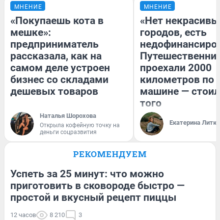
МНЕНИЕ
МНЕНИЕ
«Покупаешь кота в
«Нет некрасивы
мешке»:
городов, есть
предприниматель
недофинансиро
рассказала, как на
Путешественни
самом деле устроен
проехали 2000
бизнес со складами
километров по 
дешевых товаров
машине — стоил
того
Наталья Шорохова
Екатерина Литк
Открыла кофейную точку на
деньги соцразвития
РЕКОМЕНДУЕМ
Успеть за 25 минут: что можно
приготовить в сковороде быстро —
простой и вкусный рецепт пиццы
12 часов
8 210
3