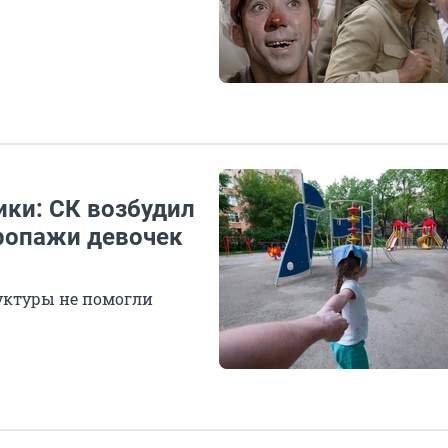
ики: СК возбудил
пропажи девочек
уктуры не помогли