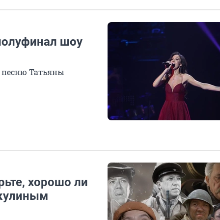
полуфинал шоу
ю песню Татьяны
ьте, хорошо ли
икулиным