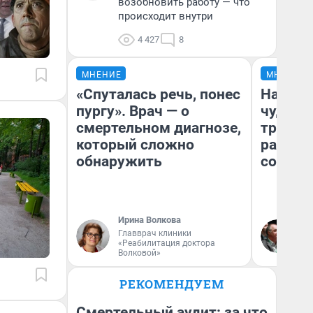
возобновить работу — что
происходит внутри
4 427
8
МНЕНИЕ
МНЕНИЕ
«Спуталась речь, понес
Наслед
пургу». Врач — о
чудом 
смертельном диагнозе,
трансп
который сложно
разнес
обнаружить
советс
Ирина Волкова
Ол
Главврач клиники
Бл
«Реабилитация доктора
вл
Волковой»
би
РЕКОМЕНДУЕМ
Смертельный аудит: за что