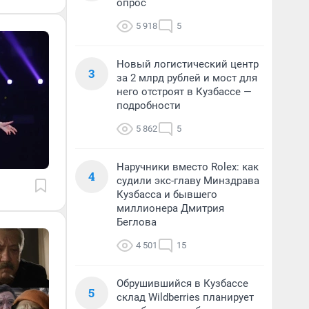
опрос
5 918
5
Новый логистический центр
3
за 2 млрд рублей и мост для
него отстроят в Кузбассе —
подробности
5 862
5
Наручники вместо Rolex: как
4
судили экс-главу Минздрава
Кузбасса и бывшего
миллионера Дмитрия
Беглова
4 501
15
Обрушившийся в Кузбассе
5
склад Wildberries планирует