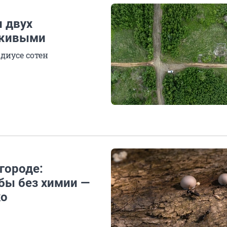
и двух
 живыми
адиусе сотен
городе:
бы без химии —
ко