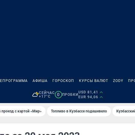
ЛЕПРОГРАММА
АФИША
ГОРОСКОП
КУРСЫ ВАЛЮТ
ZODY
ПР
USD 81,41
СЕЙЧАС
0
ПРОБКИ
+17°C
EUR 94,06
 проезд с картой «Мир»
Топливо в Кузбассе подешевело
Кузбасски