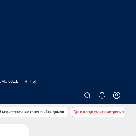
ОМОКОДЫ
ИГРЫ
й мэр-взяточник хочет выйти домой
Где и когда стоит смотреть звездоп