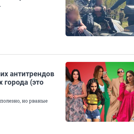
т
них антитрендов
 города (это
полезно, но рваные