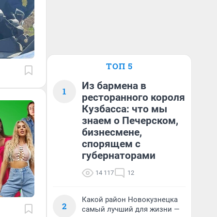
ТОП 5
Из бармена в
1
ресторанного короля
Кузбасса: что мы
знаем о Печерском,
бизнесмене,
спорящем с
губернаторами
14 117
12
Какой район Новокузнецка
2
самый лучший для жизни —