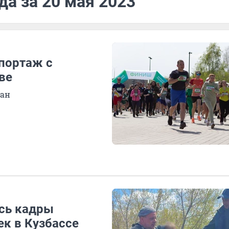
да за 20 мая 2023
епортаж с
ве
жан
ись кадры
к в Кузбассе