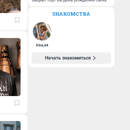
забрал торт на день рождения сына
ЗНАКОМСТВА
irina
,
64
Начать знакомиться