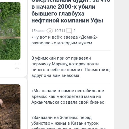
в начале 2000-х убили
бывшего главбуха
нефтяной компании Уфы
15 часов
10 711
2
«Ну вот и всё»: звезда «Дома-2»
развелась с молодым мужем
В уфимский приют привезли
пермячку Марину, которая почти
ничего о себе не помнит. Посмотрите,
вдруг она вам знакома
«Мы начали в самое нестабильное
время»: как многодетная мама из
Архангельска создала свой бизнес
«Заказали на 3-летие»: перед
убийством жены в Казани турок