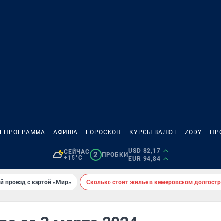
ЛЕПРОГРАММА
АФИША
ГОРОСКОП
КУРСЫ ВАЛЮТ
ZODY
ПР
USD 82,17
СЕЙЧАС
2
ПРОБКИ
+15°C
EUR 94,84
й проезд с картой «Мир»
Сколько стоит жилье в кемеровском долгостр