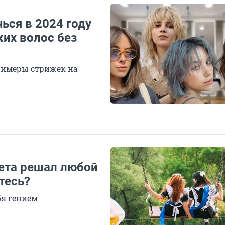
ься в 2024 году
их волос без
римеры стрижек на
чета решал любой
тесь?
бя гением