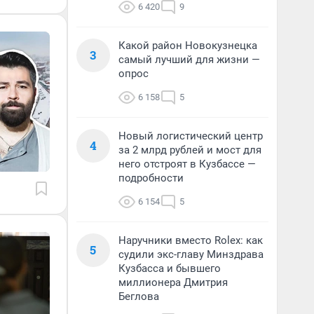
6 420
9
Какой район Новокузнецка
3
самый лучший для жизни —
опрос
6 158
5
Новый логистический центр
4
за 2 млрд рублей и мост для
него отстроят в Кузбассе —
подробности
6 154
5
Наручники вместо Rolex: как
5
судили экс-главу Минздрава
Кузбасса и бывшего
миллионера Дмитрия
Беглова