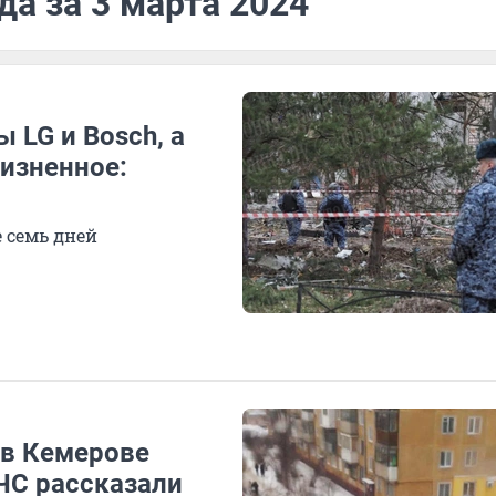
да за 3 марта 2024
 LG и Bosch, а
жизненное:
е семь дней
 в Кемерове
ЧС рассказали