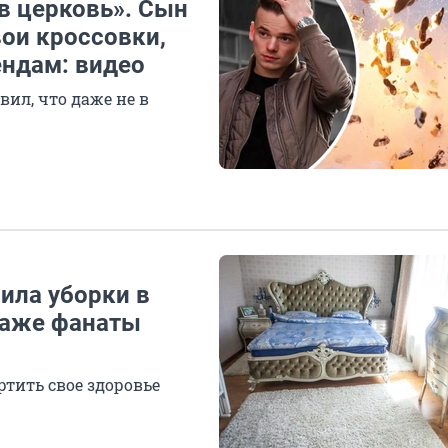
в церковь». Сын
ои кроссовки,
ндам: видео
ил, что даже не в
ила уборки в
даже фанаты
ртить свое здоровье