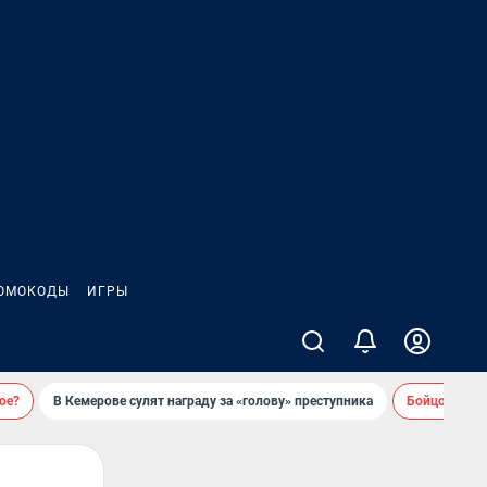
ОМОКОДЫ
ИГРЫ
ое?
В Кемерове сулят награду за «голову» преступника
Бойцовский 