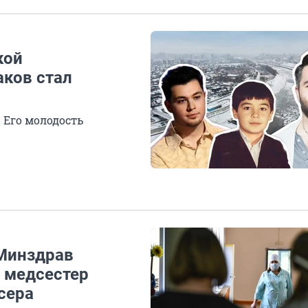
кой
аков стал
 Его молодость
 Минздрав
т медсестер
сера