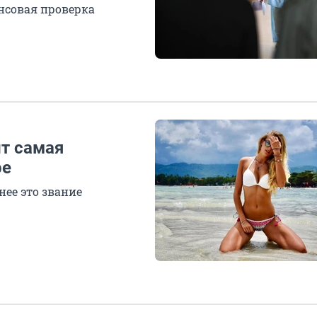
нсовая проверка
ит самая
ре
нее это звание