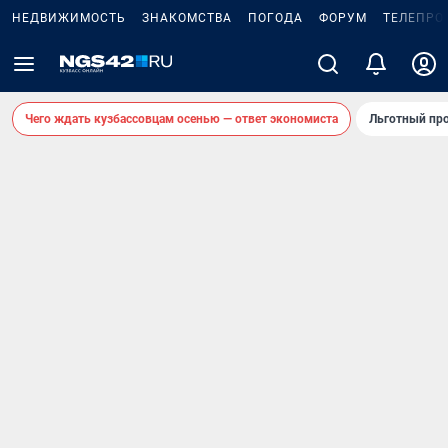
НЕДВИЖИМОСТЬ
ЗНАКОМСТВА
ПОГОДА
ФОРУМ
ТЕЛЕПРО
Чего ждать кузбассовцам осенью — ответ экономиста
Льготный про