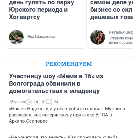
день гулять по парку
самом деле ус
Юрского периода и
бизнес со скл
Хогвартсу
дешевых това
Наталья Шорох
Яна Шаламова
Открыла кофейн
деньги соцразв
РЕКОМЕНДУЕМ
Участницу шоу «Мама в 16» из
Волгограда обвинили в
домогательствах к младенцу
15 часов
14 110
24
«Нашел Наденьку, а у нее пробита голова». Мужчина
рассказал, как потерял жену при атаке БПЛА в
Архипо-Осиповке
«Не хочется в это верить». Как сложилась судьба