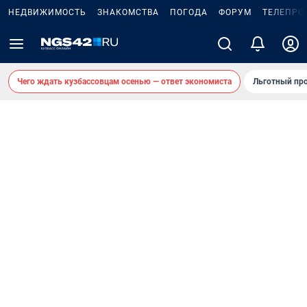
НЕДВИЖИМОСТЬ
ЗНАКОМСТВА
ПОГОДА
ФОРУМ
ТЕЛЕПРО
Чего ждать кузбассовцам осенью — ответ экономиста
Льготный про