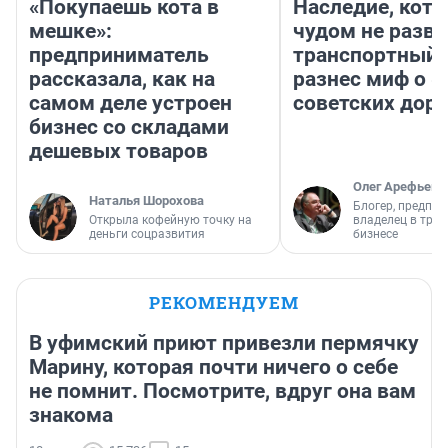
«Покупаешь кота в
Наследие, кото
мешке»:
чудом не разва
предприниматель
транспортный 
рассказала, как на
разнес миф о 
самом деле устроен
советских доро
бизнес со складами
дешевых товаров
Олег Арефьев
Наталья Шорохова
Блогер, предпри
Открыла кофейную точку на
владелец в тра
деньги соцразвития
бизнесе
РЕКОМЕНДУЕМ
В уфимский приют привезли пермячку
Марину, которая почти ничего о себе
не помнит. Посмотрите, вдруг она вам
знакома