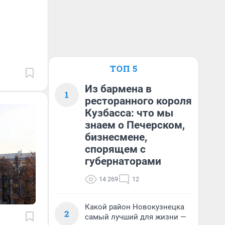
ТОП 5
Из бармена в
1
ресторанного короля
Кузбасса: что мы
знаем о Печерском,
бизнесмене,
спорящем с
губернаторами
14 269
12
Какой район Новокузнецка
2
самый лучший для жизни —