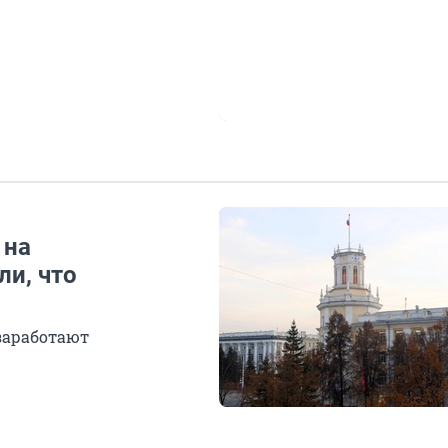
 на
ли, что
 заработают