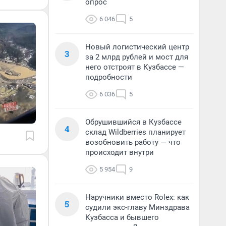
опрос
6 046
5
Новый логистический центр
3
за 2 млрд рублей и мост для
него отстроят в Кузбассе —
подробности
6 036
5
Обрушившийся в Кузбассе
4
склад Wildberries планирует
возобновить работу — что
происходит внутри
5 954
9
Наручники вместо Rolex: как
5
судили экс-главу Минздрава
Кузбасса и бывшего