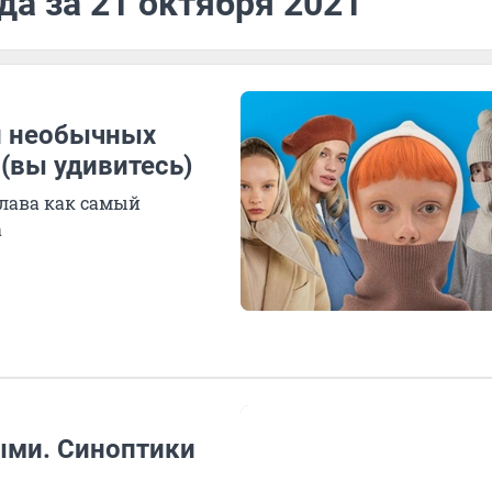
да за 21 октября 2021
 и необычных
(вы удивитесь)
клава как самый
а
ми. Синоптики