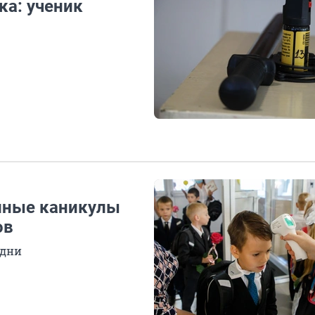
ка: ученик
иные каникулы
ов
 дни