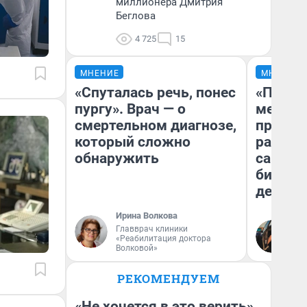
миллионера Дмитрия
Беглова
4 725
15
МНЕНИЕ
МНЕНИЕ
«Спуталась речь, понес
«Покуп
пургу». Врач — о
мешке»
смертельном диагнозе,
предпр
который сложно
рассказ
обнаружить
самом 
бизнес
дешевы
Ирина Волкова
На
Главврач клиники
«Реабилитация доктора
От
Волковой»
де
РЕКОМЕНДУЕМ
«Не хочется в это верить».