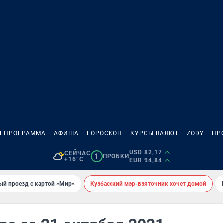
ЛЕПРОГРАММА
АФИША
ГОРОСКОП
КУРСЫ ВАЛЮТ
ZODY
ПР
USD 82,17
СЕЙЧАС
1
ПРОБКИ
+16°C
EUR 94,84
ый проезд с картой «Мир»
Кузбасский мэр-взяточник хочет домой