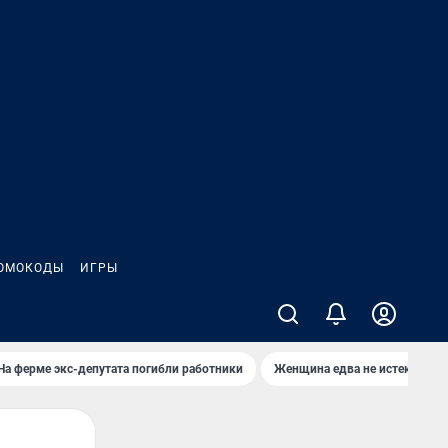
ОМОКОДЫ
ИГРЫ
На ферме экс-депутата погибли работники
Женщина едва не истекла кро