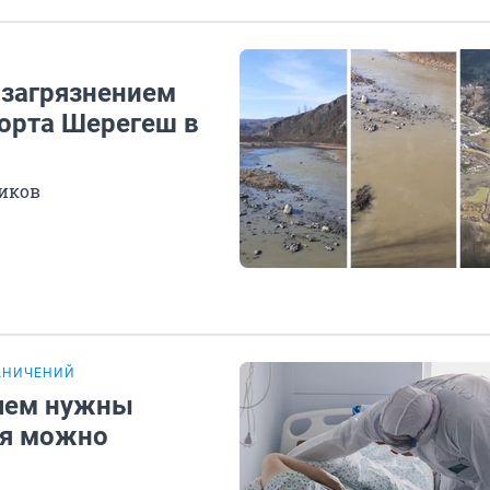
 загрязнением
орта Шерегеш в
иков
АНИЧЕНИЙ
ачем нужны
мя можно