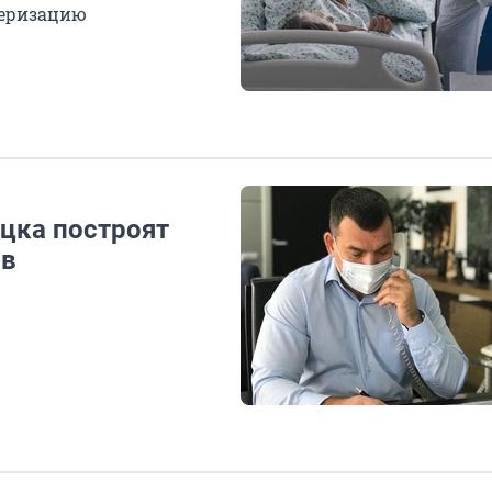
серизацию
цка построят
ов