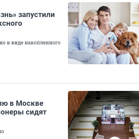
знь» запустили
ксного
но в виде накопленного
лю в Москве
ионеры сидят
но