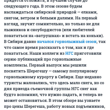
придется отложить, в лучшем случае до
следующего года. В этом сезоне будем
наслаждаться сибирской природой — елками,
снегом, ветром и белыми далями. На первый
взгляд, звучит сомнительно, но только не для
лыжников и сноубордистов (или любителей
покататься на «ватрушках» и встать на коньки).
В Сибири давно
начался горнолыжный сезон
, так
что самое время рассказать о том, как и где
покататься. Наши коллеги из
НГС
приготовили
серию публикаций про горнолыжные
комплексы. Первый выпуск мы решили
посвятить Шерегешу — самому популярному
горнолыжному курорту в Сибири. Еще недавно
туристы жаловались, что здесь мало снега, но со
дня приезда съемочной группы НГС снег как
будто вспомнил, что нужно падать, и теперь не
может остановиться. В этом обзоре вы узнаете
про цены Шерегеша, работу новых подъемников,