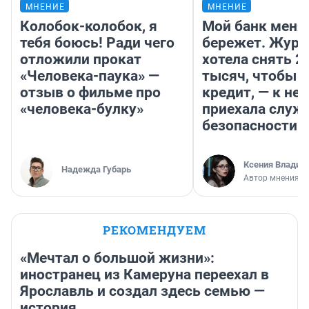
МНЕНИЕ
МНЕНИЕ
Колобок-колобок, я
Мой банк меня
тебя боюсь! Ради чего
бережет. Журн
отложили прокат
хотела снять 2
«Человека-паука» —
тысяч, чтобы п
отзыв о фильме про
кредит, — к не
«человека-булку»
приехала служ
безопасности
Ксения Владим
Надежда Губарь
Автор мнения
РЕКОМЕНДУЕМ
«Мечтал о большой жизни»:
иностранец из Камеруна переехал в
Ярославль и создал здесь семью —
история