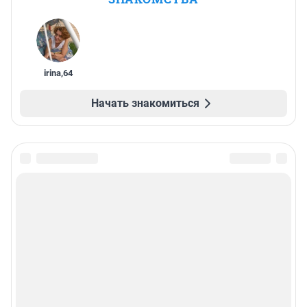
irina
,
64
Начать знакомиться