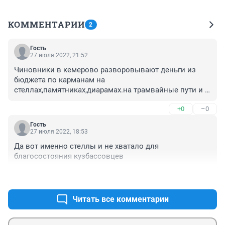
КОММЕНТАРИИ
2
Гость
27 июля 2022, 21:52
Чиновники в кемерово разворовывают деньги из 
бюджета по карманам на 
стеллах,памятниках,диарамах.на трамвайные пути и 
новые трамваи денег нет.на очистительные 
+0
–0
сооружения денег нет.грэс коптит черным дымом и 
никто за это не отвечает.цивилев не построил ни 
Гость
одного мусороперерабатывающего завода
27 июля 2022, 18:53
Да вот именно стеллы и не хватало для 
благосостояния кузбассовцев
+0
–0
Читать все комментарии