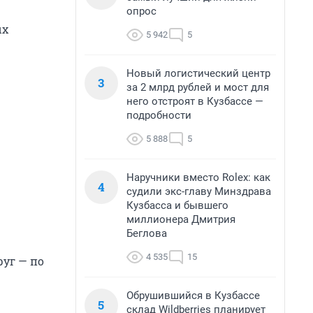
опрос
ых
5 942
5
Новый логистический центр
3
за 2 млрд рублей и мост для
него отстроят в Кузбассе —
подробности
5 888
5
Наручники вместо Rolex: как
4
судили экс-главу Минздрава
Кузбасса и бывшего
миллионера Дмитрия
Беглова
4 535
15
уг — по
Обрушившийся в Кузбассе
5
склад Wildberries планирует