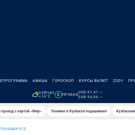
ЛЕПРОГРАММА
АФИША
ГОРОСКОП
КУРСЫ ВАЛЮТ
ZODY
ПР
USD 81,41
СЕЙЧАС
0
ПРОБКИ
+16°C
EUR 94,06
 проезд с картой «Мир»
Топливо в Кузбассе подешевело
Кузбасски
ОРОНАВИРУСЕ