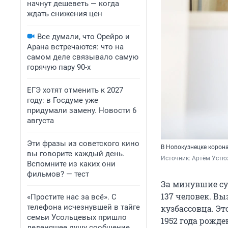
начнут дешеветь — когда
ждать снижения цен
Все думали, что Орейро и
Арана встречаются: что на
самом деле связывало самую
горячую пару 90-х
ЕГЭ хотят отменить к 2027
году: в Госдуме уже
придумали замену. Новости 6
августа
Эти фразы из советского кино
В Новокузнецке корона
вы говорите каждый день.
Источник: 
Артём Устю
Вспомните из каких они
фильмов? — тест
За минувшие су
137 человек. Вы
«Простите нас за всё». С
телефона исчезнувшей в тайге
кузбассовца. Э
семьи Усольцевых пришло
1952 года рожде
леденящее душу сообщение