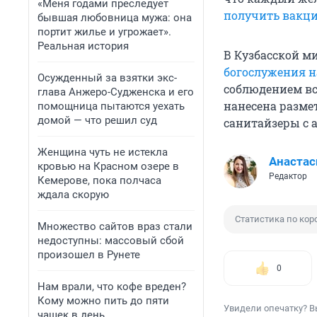
«Меня годами преследует
получить вакц
бывшая любовница мужа: она
портит жилье и угрожает».
Реальная история
В Кузбасской м
богослужения н
Осужденный за взятки экс-
соблюдением вс
глава Анжеро-Судженска и его
нанесена размет
помощница пытаются уехать
домой — что решил суд
санитайзеры с 
Женщина чуть не истекла
Анастас
кровью на Красном озере в
Редактор
Кемерове, пока полчаса
ждала скорую
Статистика по кор
Множество сайтов враз стали
недоступны: массовый сбой
произошел в Рунете
0
Нам врали, что кофе вреден?
Кому можно пить до пяти
Увидели опечатку? В
чашек в день