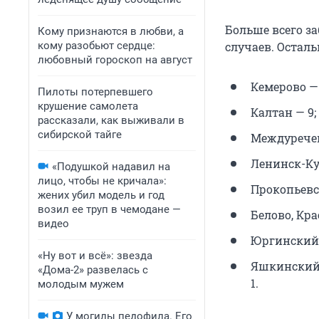
Больше всего з
Кому признаются в любви, а
кому разобьют сердце:
случаев. Остал
любовный гороскоп на август
Кемерово — 
Пилоты потерпевшего
крушение самолета
Калтан — 9;
рассказали, как выживали в
сибирской тайге
Междуречен
Ленинск-Ку
«Подушкой надавил на
лицо, чтобы не кричала»:
Прокопьевск
жених убил модель и год
возил ее труп в чемодане —
Белово, Кра
видео
Юргинский о
«Ну вот и всё»: звезда
Яшкинский 
«Дома-2» развелась с
1.
молодым мужем
У могилы педофила. Его