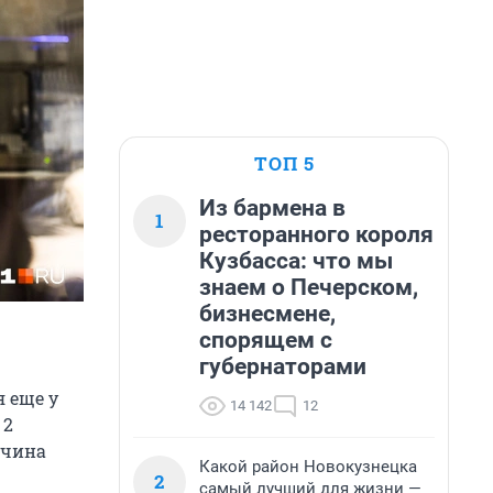
ТОП 5
Из бармена в
1
ресторанного короля
Кузбасса: что мы
знаем о Печерском,
бизнесмене,
спорящем с
губернаторами
 еще у
14 142
12
 2
жчина
Какой район Новокузнецка
2
самый лучший для жизни —