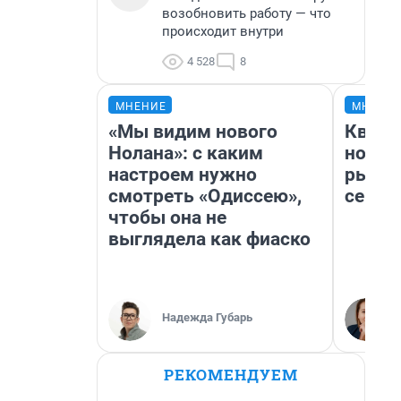
возобновить работу — что
происходит внутри
4 528
8
МНЕНИЕ
МНЕНИ
«Мы видим нового
Кварт
Нолана»: с каким
но де
настроем нужно
рынок
смотреть «Одиссею»,
сейча
чтобы она не
выглядела как фиаско
Надежда Губарь
РЕКОМЕНДУЕМ