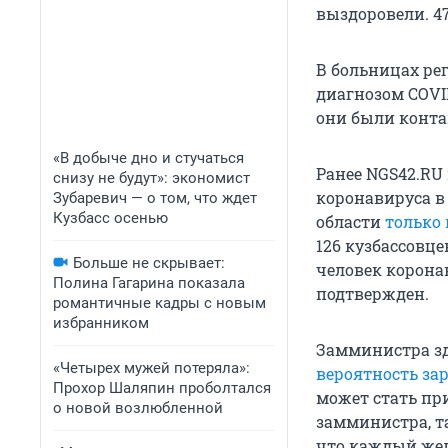
выздоровели. 4
В больницах ре
диагнозом COVID
они были конт
«В добыче дно и стучаться
Ранее NGS42.RU 
снизу не будут»: экономист
коронавируса в
Зубаревич — о том, что ждет
Кузбасс осенью
области
только 
126 кузбассовце
Больше не скрывает:
человек корона
Полина Гагарина показала
подтвержден.
романтичные кадры с новым
избранником
Замминистра зд
«Четырех мужей потеряла»:
вероятность за
Прохор Шаляпин проболтался
может стать пр
о новой возлюбленной
замминистра, т
что каждый же