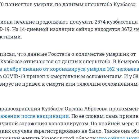
70 пациентов умерли, по данным оперштаба Кузбасса.
гиона лечение продолжают получать 2574 кузбассовца 
-19. На 14-дневной изоляции сейчас находятся 3672 ч
актными.
писал, что данные Росстата о количестве умерших от
 Кузбассе отличаются от данных оперштаба. В Кемеро
в ноябре именно от коронавируса умерли 162 человек
в COVID-19 привел к смертельным осложнениям. И у 58
вирус не привел к смерти или тяжелым осложнениям,
равоохранения Кузбасса Оксана Абросова прокоммен
ражения после вакцинации
. По ее словам, сама привив
ичиной заражения коронавирусом. По крайней мере, п
аких случаев зарегистрировано не было. Также она об
лающий житель Кемеровской области
уже сейчас мож