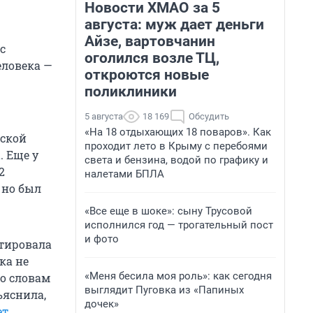
Новости ХМАО за 5
августа: муж дает деньги
Айзе, вартовчанин
с
оголился возле ТЦ,
еловека —
откроются новые
поликлиники
5 августа
18 169
Обсудить
«На 18 отдыхающих 18 поваров». Как
вской
проходит лето в Крыму с перебоями
а
. Еще у
света и бензина, водой по графику и
2
налетами БПЛА
 но был
«Все еще в шоке»: сыну Трусовой
исполнился год — трогательный пост
и фото
тировала
ка не
«Меня бесила моя роль»: как сегодня
о словам
выглядит Пуговка из «Папиных
ъяснила,
дочек»
ет