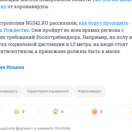
ину
от коронавируса.
итрополии NGS42.RU рассказали,
как будут проходить
а Рождество
. Они пройдут во всех храмах региона с
ех требований Роспотребнадзора. Например, на полу 
ка социальной дистанции в 1,5 метра, на входе стоят
антисептиком, а прихожане должны быть в маске.
ия Ильина
онавирусу
Территория заражения
Коронавирус
0
0
0
ыделите фрагмент и нажмите Ctrl+Enter