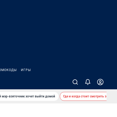
ОМОКОДЫ
ИГРЫ
й мэр-взяточник хочет выйти домой
Где и когда стоит смотреть звездоп