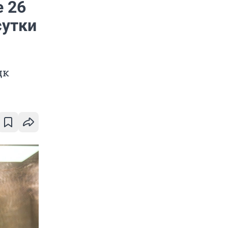
е 26
сутки
цк