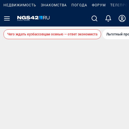
НЕДВИЖИМОСТЬ
ЗНАКОМСТВА
ПОГОДА
ФОРУМ
ТЕЛЕПРО
Чего ждать кузбассовцам осенью — ответ экономиста
Льготный про