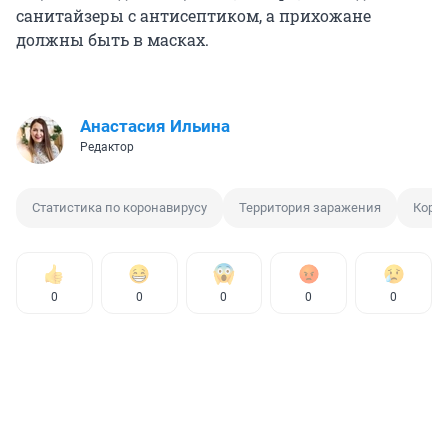
санитайзеры с антисептиком, а прихожане
должны быть в масках.
Анастасия Ильина
Редактор
Статистика по коронавирусу
Территория заражения
Коро
0
0
0
0
0