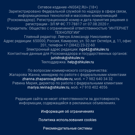
Сетевое издание «NGS42.RU» (18+)
Зарегистрировано Федеральной службой по надзору в сфере связи,
информационных технологий и массовых коммуникаций
(Роскомнадзор). Регистрационный номер и дата принятия решения о
регистрации - ЭЛ № ФС 77-78817 от 07.08.2020 г.
Учредитель: Общество с ограниченной ответственностью "ИНТЕРНЕТ
ТЕХНОЛОГИИ"
Главный редактор: Левчук Александр Николаевич
Адрес редакции: 650000, Россия, Кемерово, ул. 50 лет Октября, д. 11, офис
201, телефон +7 (3842) 23-22-60
Электронный адрес редакции:
ngs42@shkulev.ru
Контактные данные для Роскомнадзора и государственных органов:
juristnsk@shkulev.ru
Техподдержка:
help@shkulev.ru
По вопросам коммерческого сотрудничества:
Жапарова Жанна, менеджер по работе с федеральными клиентами
zhanna.zhaparova@shkulev.ru
, моб. + 7 982 640 34 32
Ревина Мария, директор по работе с федеральными клиентами
mariya.revina@shkulev.ru
, моб. +7 910 402 4056
Редакция сайта не несет ответственности за достоверность
информации, содержащейся в рекламных объявлениях.
Информация об ограничениях
Политика использования cookies
Рекомендательные системы