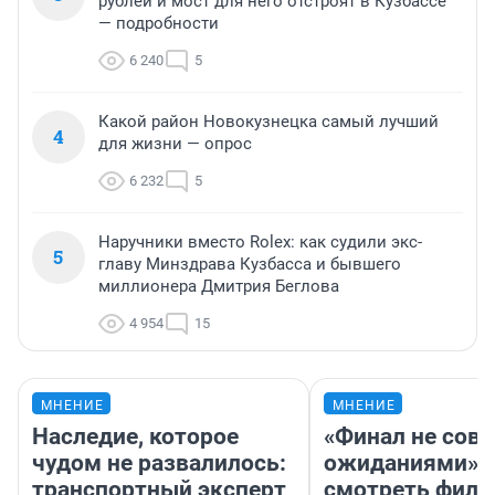
рублей и мост для него отстроят в Кузбассе
— подробности
6 240
5
Какой район Новокузнецка самый лучший
4
для жизни — опрос
6 232
5
Наручники вместо Rolex: как судили экс-
5
главу Минздрава Кузбасса и бывшего
миллионера Дмитрия Беглова
4 954
15
МНЕНИЕ
МНЕНИЕ
Наследие, которое
«Финал не совп
чудом не развалилось:
ожиданиями»: 
транспортный эксперт
смотреть фил