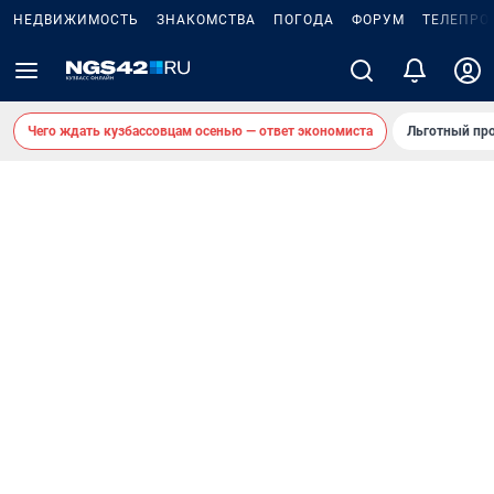
НЕДВИЖИМОСТЬ
ЗНАКОМСТВА
ПОГОДА
ФОРУМ
ТЕЛЕПРО
Чего ждать кузбассовцам осенью — ответ экономиста
Льготный про