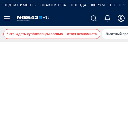
НЕДВИЖИМОСТЬ
ЗНАКОМСТВА
ПОГОДА
ФОРУМ
ТЕЛЕПРО
Чего ждать кузбассовцам осенью — ответ экономиста
Льготный про