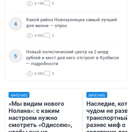
6 198
9
Какой район Новокузнецка самый лучший
4
для жизни — опрос
6 092
5
Новый логистический центр за 2 млрд
5
рублей и мост для него отстроят в Кузбассе
— подробности
6 083
5
МНЕНИЕ
МНЕНИЕ
«Мы видим нового
Наследие, кото
Нолана»: с каким
чудом не разва
настроем нужно
транспортный 
смотреть «Одиссею»,
разнес миф о 