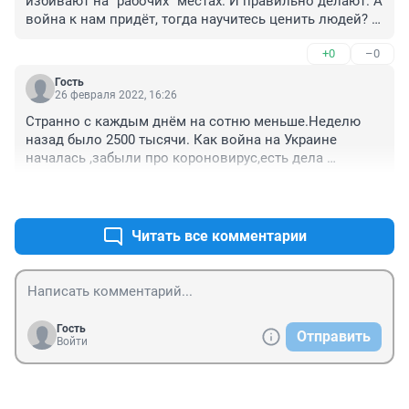
избивают на "рабочих" местах. И правильно делают. А 
война к нам придёт, тогда научитесь ценить людей? 
Поверить не возможно, что в самой лучшей стране, 
+0
–0
такие отношения
Гость
26 февраля 2022, 16:26
Странно с каждым днём на сотню меньше.Неделю 
назад было 2500 тысячи. Как война на Украине 
началась ,забыли про короновирус,есть дела 
поважнее!
+0
–0
Читать все комментарии
Гость
Отправить
Войти