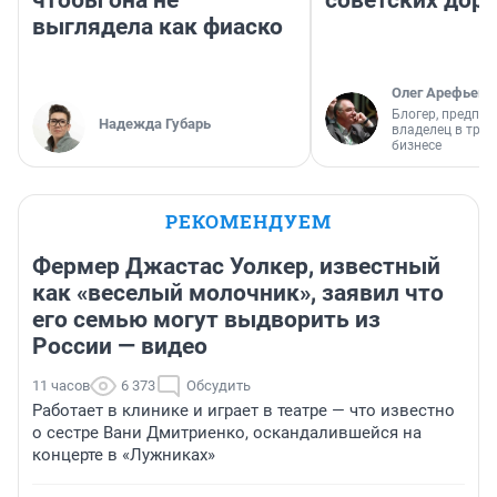
чтобы она не
советских доро
выглядела как фиаско
Олег Арефьев
Блогер, предпри
Надежда Губарь
владелец в тра
бизнесе
РЕКОМЕНДУЕМ
Фермер Джастас Уолкер, известный
как «веселый молочник», заявил что
его семью могут выдворить из
России — видео
11 часов
6 373
Обсудить
Работает в клинике и играет в театре — что известно
о сестре Вани Дмитриенко, оскандалившейся на
концерте в «Лужниках»