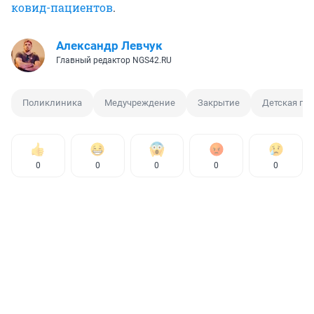
ковид-пациентов
.
Александр Левчук
Главный редактор NGS42.RU
Поликлиника
Медучреждение
Закрытие
Детская по
0
0
0
0
0