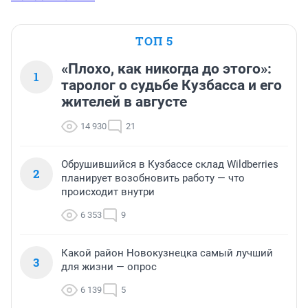
от этикета, заканчивая тем, что садить заново за 
парты, не взирая на возраст, кому они сдавали 
экзамены, кто пропустил их защиту в меде, если они 
ТОП 5
не знают и не могут помочь пациенту.
«Плохо, как никогда до этого»:
1
таролог о судьбе Кузбасса и его
жителей в августе
14 930
21
Обрушившийся в Кузбассе склад Wildberries
2
планирует возобновить работу — что
происходит внутри
6 353
9
Какой район Новокузнецка самый лучший
3
для жизни — опрос
6 139
5