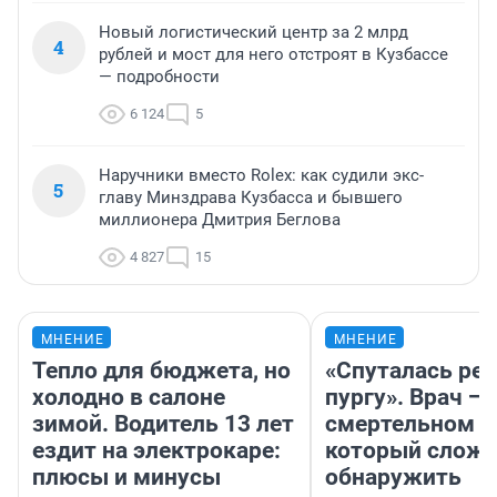
Новый логистический центр за 2 млрд
4
рублей и мост для него отстроят в Кузбассе
— подробности
6 124
5
Наручники вместо Rolex: как судили экс-
5
главу Минздрава Кузбасса и бывшего
миллионера Дмитрия Беглова
4 827
15
МНЕНИЕ
МНЕНИЕ
Тепло для бюджета, но
«Спуталась реч
холодно в салоне
пургу». Врач — 
зимой. Водитель 13 лет
смертельном д
ездит на электрокаре:
который слож
плюсы и минусы
обнаружить