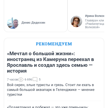
Ирина Волкова
Главврач клини
Денис Дедюхин
«Реабилитация 
Волковой»
РЕКОМЕНДУЕМ
«Мечтал о большой жизни»:
иностранец из Камеруна переехал в
Ярославль и создал здесь семью —
история
7 часов
6 696
5
Вой сирен, злые туристы и грязь. Стоит ли ехать в
самый большой аквапарк в Геленджике — мнение
туристки
«Позавтракал и побежал — это уже привычка»: