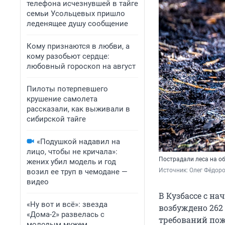
телефона исчезнувшей в тайге
семьи Усольцевых пришло
леденящее душу сообщение
Кому признаются в любви, а
кому разобьют сердце:
любовный гороскоп на август
Пилоты потерпевшего
крушение самолета
рассказали, как выживали в
сибирской тайге
«Подушкой надавил на
лицо, чтобы не кричала»:
Пострадали леса на о
жених убил модель и год
Источник: 
Олег Фёдоро
возил ее труп в чемодане —
видео
В Кузбассе с н
«Ну вот и всё»: звезда
возбуждено 262
«Дома-2» развелась с
требований пож
молодым мужем