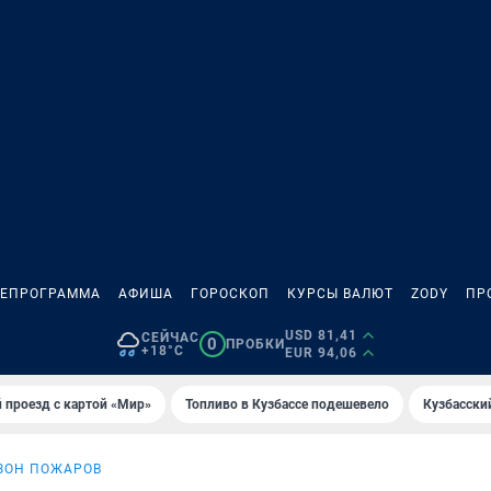
ЛЕПРОГРАММА
АФИША
ГОРОСКОП
КУРСЫ ВАЛЮТ
ZODY
ПР
USD 81,41
СЕЙЧАС
0
ПРОБКИ
+18°C
EUR 94,06
 проезд с картой «Мир»
Топливо в Кузбассе подешевело
Кузбасски
ЗОН ПОЖАРОВ