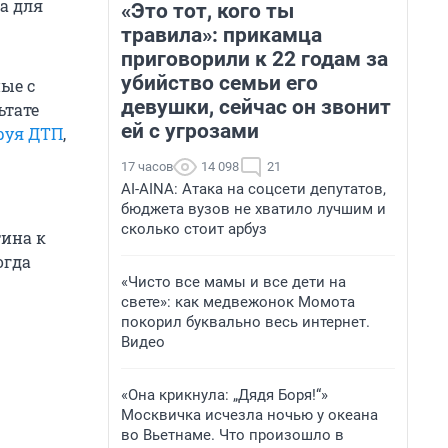
 а для
«Это тот, кого ты
травила»: прикамца
приговорили к 22 годам за
убийство семьи его
ые с
девушки, сейчас он звонит
ьтате
ей с угрозами
руя ДТП
,
17 часов
14 098
21
AI-AINA: Атака на соцсети депутатов,
бюджета вузов не хватило лучшим и
сколько стоит арбуз
ина к
огда
«Чисто все мамы и все дети на
свете»: как медвежонок Момота
покорил буквально весь интернет.
Видео
«Она крикнула: „Дядя Боря!“»
Москвичка исчезла ночью у океана
во Вьетнаме. Что произошло в