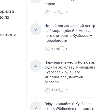
опрос
торинга
5 931
5
ью их
Новый логистический центр
3
за 2 млрд рублей и мост для
вления и
него отстроят в Кузбассе —
подробности
5 878
5
Наручники вместо Rolex: как
4
судили экс-главу Минздрава
Кузбасса и бывшего
миллионера Дмитрия
Беглова
4 517
15
Обрушившийся в Кузбассе
5
склад Wildberries планирует