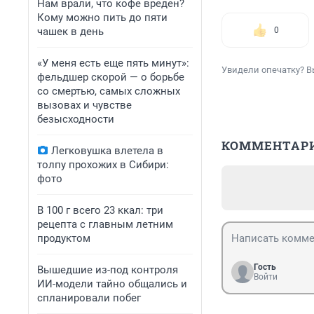
Нам врали, что кофе вреден?
Кому можно пить до пяти
чашек в день
0
«У меня есть еще пять минут»:
Увидели опечатку? В
фельдшер скорой — о борьбе
со смертью, самых сложных
вызовах и чувстве
безысходности
КОММЕНТАР
Легковушка влетела в
толпу прохожих в Сибири:
фото
В 100 г всего 23 ккал: три
рецепта с главным летним
продуктом
Гость
Вышедшие из-под контроля
Войти
ИИ-модели тайно общались и
спланировали побег