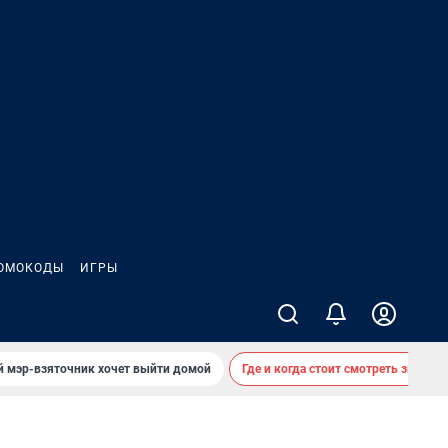
ОМОКОДЫ
ИГРЫ
й мэр-взяточник хочет выйти домой
Где и когда стоит смотреть звездоп