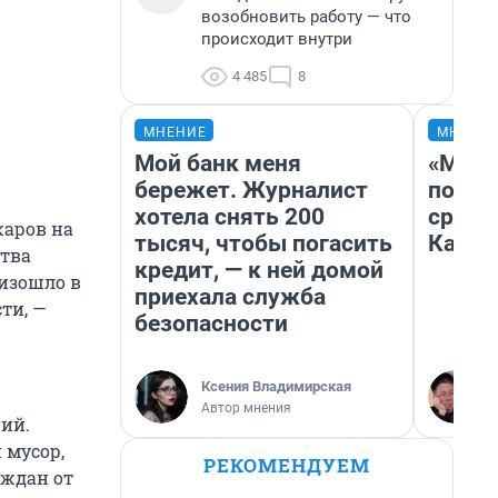
возобновить работу — что
происходит внутри
4 485
8
МНЕНИЕ
МНЕНИ
Мой банк меня
«Маши
бережет. Журналист
полет
хотела снять 200
сравн
жаров на
тысяч, чтобы погасить
Казах
ства
кредит, — к ней домой
изошло в
приехала служба
ти, —
безопасности
Ксения Владимирская
Автор мнения
ний.
 мусор,
РЕКОМЕНДУЕМ
аждан от