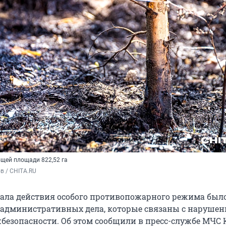
бщей площади 822,52 га
в / CHITA.RU
ачала действия особого противопожарного режима был
 административных дела, которые связаны с наруше
безопасности. Об этом сообщили в пресс-службе МЧС К