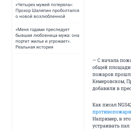
«Четырех мужей потеряла»:
Прохор Шаляпин проболтался
о новой возлюбленной
«Меня годами преследует
бывшая любовница мужа: она
портит жилье и угрожает».
Реальная история
— С начала пож
общей площади 8
пожаров прошло
Кемеровском, П
добавили в пре
Как писал NGS42
противопожар
Например, в это
устраивать пал