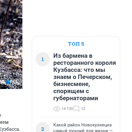
ТОП 5
Из бармена в
1
ресторанного короля
Кузбасса: что мы
знаем о Печерском,
бизнесмене,
спорящем с
губернаторами
14 130
12
о
нием
Какой район Новокузнецка
2
узбасса.
самый лучший для жизни —