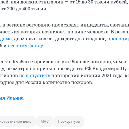
блей, для должностных лиц — от 15 до 30 тысяч рублей,
т 200 до 400 тысяч.
, в регионе регулярно происходят инциденты, связанн
часть из которых возникает по вине человека. В резул
 дома
, дымовые завесы доходят до автодорог,
провоци
б и
лесному фонду
.
нт в Кузбассе произошло уже больше пожаров, чем в
у, несмотря на призыв президента РФ Владимира Пут
егионов
не допустить
повторения истории 2021 года, к
рдное для России количество пожаров.
ия Ильина
стративное дело
МЧС
Прокуратура