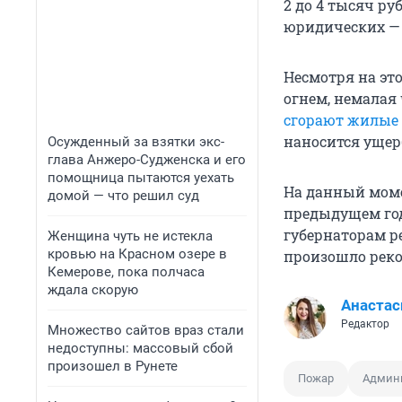
2 до 4 тысяч ру
юридических — о
Несмотря на это
огнем, немалая 
сгорают жилые
наносится ущер
Осужденный за взятки экс-
глава Анжеро-Судженска и его
помощница пытаются уехать
На данный моме
домой — что решил суд
предыдущем год
губернаторам р
Женщина чуть не истекла
кровью на Красном озере в
произошло реко
Кемерове, пока полчаса
ждала скорую
Анастас
Редактор
Множество сайтов враз стали
недоступны: массовый сбой
произошел в Рунете
Пожар
Админи