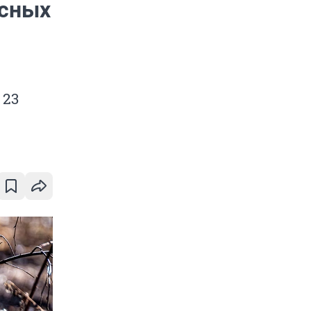
есных
 23