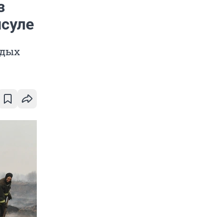
з
исуле
тдых