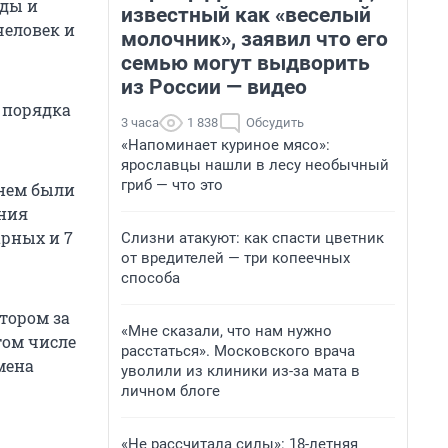
ады и
известный как «веселый
человек и
молочник», заявил что его
семью могут выдворить
из России — видео
 порядка
3 часа
1 838
Обсудить
«Напоминает куриное мясо»:
ярославцы нашли в лесу необычный
гриб — что это
гнем были
ания
арных и 7
Слизни атакуют: как спасти цветник
от вредителей — три копеечных
способа
отором за
«Мне сказали, что нам нужно
том числе
расстаться». Московского врача
мена
уволили из клиники из-за мата в
личном блоге
«Не рассчитала силы»: 18-летняя