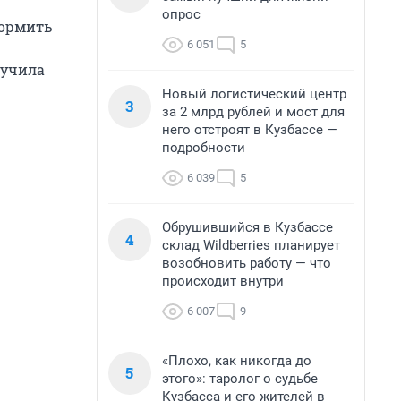
опрос
формить
6 051
5
лучила
Новый логистический центр
3
за 2 млрд рублей и мост для
него отстроят в Кузбассе —
подробности
6 039
5
Обрушившийся в Кузбассе
4
склад Wildberries планирует
возобновить работу — что
происходит внутри
6 007
9
«Плохо, как никогда до
5
этого»: таролог о судьбе
Кузбасса и его жителей в