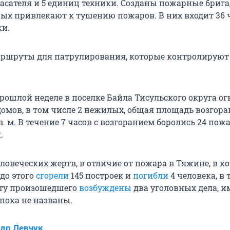
пасателя и 5 единиц техники. Созданы пожарные бриг
ых привлекают к тушению пожаров. В них входит 36 
ки.
аршруты для патрулирования, которые контролируют
рошлой неделе в поселке Байла Тисульского округа о
домов, в том числе 2 нежилых, общая площадь возгор
в. м. В течение 7 часов с возгоранием боролись 24 пож
.
ловеческих жертв, в отличие от пожара в Тяжине, в к
до этого
сгорели
145 построек и
погибли
4 человека, в 
кту произошедшего
возбуждены
два уголовных дела, и
пока не названы.
др Левчук