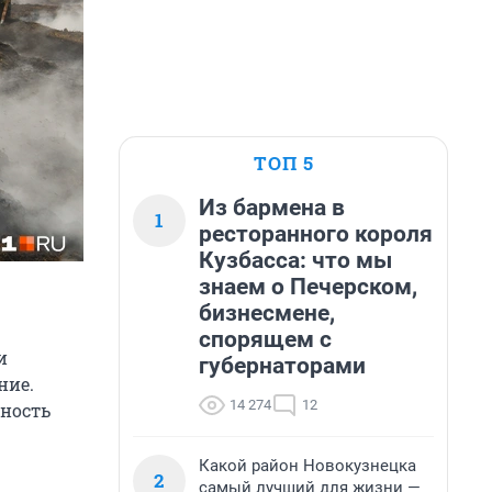
ТОП 5
Из бармена в
1
ресторанного короля
Кузбасса: что мы
знаем о Печерском,
бизнесмене,
спорящем с
и
губернаторами
ние.
14 274
12
ность
Какой район Новокузнецка
2
самый лучший для жизни —