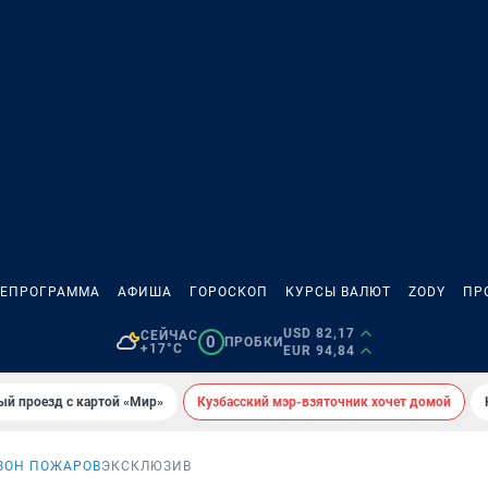
ЛЕПРОГРАММА
АФИША
ГОРОСКОП
КУРСЫ ВАЛЮТ
ZODY
ПР
USD 82,17
СЕЙЧАС
0
ПРОБКИ
+17°C
EUR 94,84
ый проезд с картой «Мир»
Кузбасский мэр-взяточник хочет домой
ЗОН ПОЖАРОВ
ЭКСКЛЮЗИВ