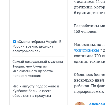
числиться 44 с
дружины, котор
6 единиц техни
Разработаны м
160 человек.
«Смели гибриды Voyah». В
Напомним, на п
России возник дефицит
уничтожены
7 
электромобилей
составила 700 к
единиц техники
Самый сексуальный мужчина
Турции: чем Омер из
«Клюквенного щербета»
Обошлось без че
покорил женщин
несколько дней 
ребенок. По фа
Что к августу подорожало в
Кузбассе больше всего —
подозреваемых 
обзор цен на продукты
Алексан