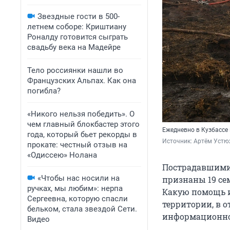
Звездные гости в 500-
летнем соборе: Криштиану
Роналду готовится сыграть
свадьбу века на Мадейре
Тело россиянки нашли во
Французских Альпах. Как она
погибла?
«Никого нельзя победить». О
чем главный блокбастер этого
Ежедневно в Кузбассе
года, который бьет рекорды в
Источник: 
Артём Устю
прокате: честный отзыв на
«Одиссею» Нолана
Пострадавшими 
«Чтобы нас носили на
признаны 19 сем
ручках, мы любим»: нерпа
Какую помощь и
Сергеевна, которую спасли
территории, в о
бельком, стала звездой Сети.
информационно
Видео