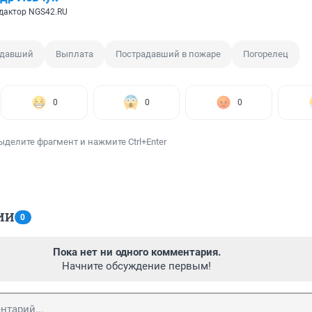
дактор NGS42.RU
адавший
Выплата
Пострадавший в пожаре
Погорелец
0
0
0
ыделите фрагмент и нажмите Ctrl+Enter
ИИ
0
Пока нет ни одного комментария.
Начните обсуждение первым!