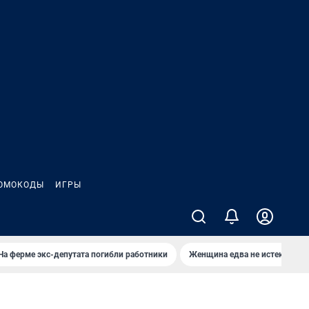
ОМОКОДЫ
ИГРЫ
На ферме экс-депутата погибли работники
Женщина едва не истекла кро