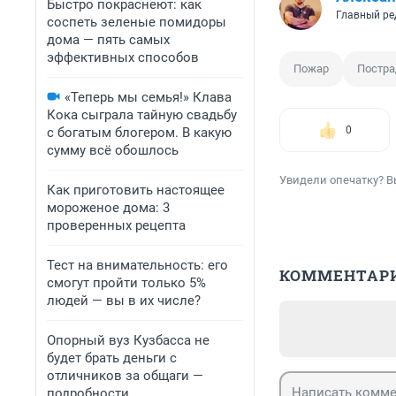
Быстро покраснеют: как
Главный ре
соспеть зеленые помидоры
дома — пять самых
эффективных способов
Пожар
Постр
«Теперь мы семья!» Клава
Кока сыграла тайную свадьбу
0
с богатым блогером. В какую
сумму всё обошлось
Увидели опечатку? В
Как приготовить настоящее
мороженое дома: 3
проверенных рецепта
Тест на внимательность: его
КОММЕНТАР
смогут пройти только 5%
людей — вы в их числе?
Опорный вуз Кузбасса не
будет брать деньги с
отличников за общаги —
подробности