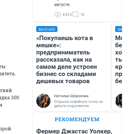
августе
4 812
10
МНЕНИЕ
МНЕНИ
«Покупаешь кота в
Мой б
мешке»:
береж
предприниматель
хотел
рассказала, как на
тысяч
самом деле устроен
креди
кты
бизнес со складами
приех
итета.
дешевых товаров
безоп
ствий
Наталья Шорохова
ядка 300
Открыла кофейную точку на
и
деньги соцразвития
РЕКОМЕНДУЕМ
торой
Фермер Джастас Уолкер,