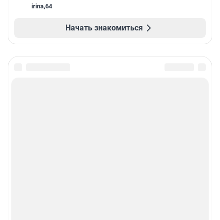
irina
,
64
Начать знакомиться