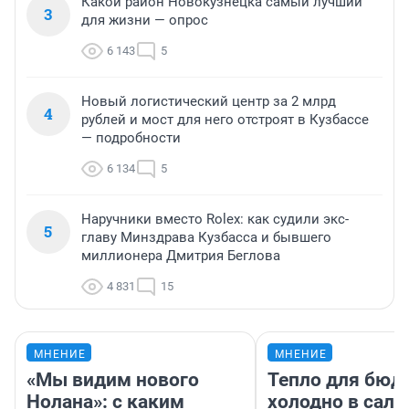
Какой район Новокузнецка самый лучший
3
для жизни — опрос
6 143
5
Новый логистический центр за 2 млрд
4
рублей и мост для него отстроят в Кузбассе
— подробности
6 134
5
Наручники вместо Rolex: как судили экс-
5
главу Минздрава Кузбасса и бывшего
миллионера Дмитрия Беглова
4 831
15
МНЕНИЕ
МНЕНИЕ
«Мы видим нового
Тепло для бюд
Нолана»: с каким
холодно в сало