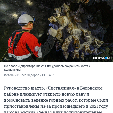
По словам директора шахты, им удалось сохранить костяк
коллектива
Источник: 
Олег Фёдоров / CHITA.RU
Руководство шахты «Листвяжная» в Беловском
районе планирует открыть новую лаву и
возобновить ведение горных работ, которые были
приостановлены из-за произошедшего в 2021 году
взрыва метана. Сейчас идут подготовительные