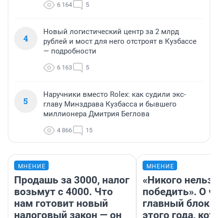
6 164
5
Новый логистический центр за 2 млрд
4
рублей и мост для него отстроят в Кузбассе
— подробности
6 163
5
Наручники вместо Rolex: как судили экс-
5
главу Минздрава Кузбасса и бывшего
миллионера Дмитрия Беглова
4 866
15
МНЕНИЕ
МНЕНИЕ
Продашь за 3000, налог
«Никого нельз
возьмут с 4000. Что
победить». О ч
нам готовит новый
главный блокб
налоговый закон — он
этого года, ко