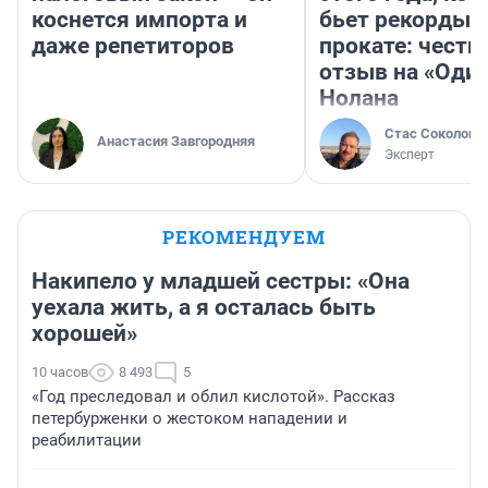
коснется импорта и
бьет рекорды 
даже репетиторов
прокате: честн
отзыв на «Оди
Нолана
Стас Соколов
Анастасия Завгородняя
Эксперт
РЕКОМЕНДУЕМ
Накипело у младшей сестры: «Она
уехала жить, а я осталась быть
хорошей»
10 часов
8 493
5
«Год преследовал и облил кислотой». Рассказ
петербурженки о жестоком нападении и
реабилитации