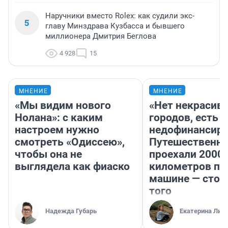
Наручники вместо Rolex: как судили экс-
5
главу Минздрава Кузбасса и бывшего
миллионера Дмитрия Беглова
4 928
15
МНЕНИЕ
МНЕНИЕ
«Мы видим нового
«Нет некрасив
Нолана»: с каким
городов, есть
настроем нужно
недофинансиро
смотреть «Одиссею»,
Путешественн
чтобы она не
проехали 2000
выглядела как фиаско
километров по 
машине — стои
того
Надежда Губарь
Екатерина Лит