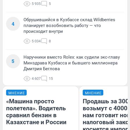
5 935
5
Обрушившийся в Кузбассе склад Wildberries
4
планирует возобновить работу — что
происходит внутри
5 034
8
Наручники вместо Rolex: как судили экс-главу
5
Минздрава Кузбасса и бывшего миллионера
Дмитрия Беглова
4 607
15
МНЕНИЕ
МНЕНИЕ
«Машина просто
Продашь за 3000
полетела». Водитель
возьмут с 4000.
сравнил бензин в
нам готовит но
Казахстане и России
налоговый зако
коснется импор