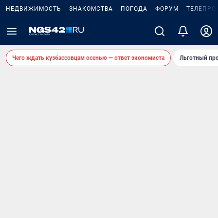
НЕДВИЖИМОСТЬ
ЗНАКОМСТВА
ПОГОДА
ФОРУМ
ТЕЛЕПРО
Чего ждать кузбассовцам осенью — ответ экономиста
Льготный про