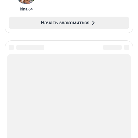
irina
,
64
Начать знакомиться