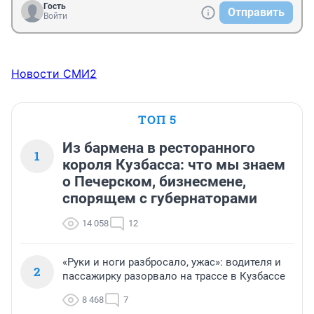
Гость
Отправить
Войти
Новости СМИ2
ТОП 5
Из бармена в ресторанного
1
короля Кузбасса: что мы знаем
о Печерском, бизнесмене,
спорящем с губернаторами
14 058
12
«Руки и ноги разбросало, ужас»: водителя и
2
пассажирку разорвало на трассе в Кузбассе
8 468
7