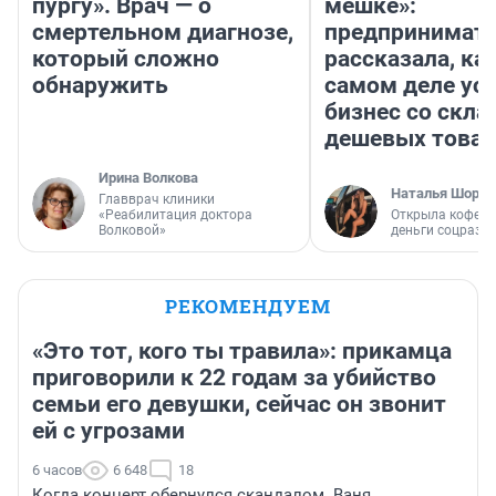
пургу». Врач — о
мешке»:
смертельном диагнозе,
предпринимат
который сложно
рассказала, как
обнаружить
самом деле ус
бизнес со скл
дешевых това
Ирина Волкова
Наталья Шорох
Главврач клиники
«Реабилитация доктора
Открыла кофейн
Волковой»
деньги соцразв
РЕКОМЕНДУЕМ
«Это тот, кого ты травила»: прикамца
приговорили к 22 годам за убийство
семьи его девушки, сейчас он звонит
ей с угрозами
6 часов
6 648
18
Когда концерт обернулся скандалом. Ваня