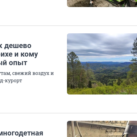
ак дешево
ихе и кому
ный опыт
ам, свежий воздух и
од-курорт
 многодетная