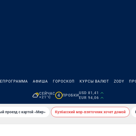
ЛЕПРОГРАММА
АФИША
ГОРОСКОП
КУРСЫ ВАЛЮТ
ZODY
ПР
USD 81,41
СЕЙЧАС
4
ПРОБКИ
+21°C
EUR 94,06
ый проезд с картой «Мир»
Кузбасский мэр-взяточник хочет домой