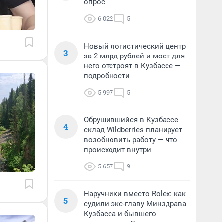
опрос
6 022
5
Новый логистический центр
3
за 2 млрд рублей и мост для
него отстроят в Кузбассе —
подробности
5 997
5
Обрушившийся в Кузбассе
4
склад Wildberries планирует
возобновить работу — что
происходит внутри
5 657
9
Наручники вместо Rolex: как
5
судили экс-главу Минздрава
Кузбасса и бывшего