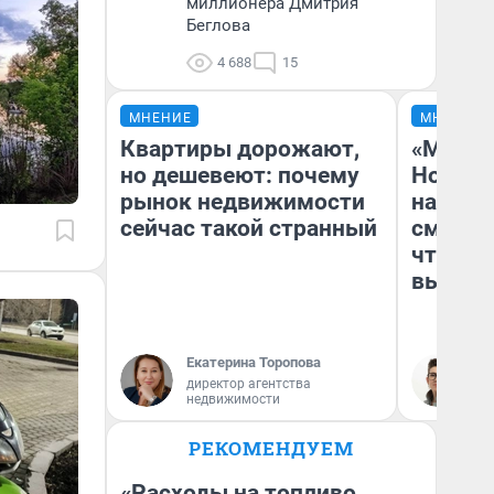
миллионера Дмитрия
Беглова
4 688
15
МНЕНИЕ
МНЕНИЕ
Квартиры дорожают,
«Мы ви
но дешевеют: почему
Нолана
рынок недвижимости
настро
сейчас такой странный
смотре
чтобы 
выгляд
Екатерина Торопова
На
директор агентства
недвижимости
РЕКОМЕНДУЕМ
«Расходы на топливо