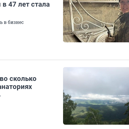
 в 47 лет стала
ь в бизнес
 во сколько
анаториях
у