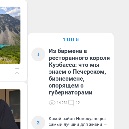
ТОП 5
Из бармена в
1
ресторанного короля
Кузбасса: что мы
знаем о Печерском,
бизнесмене,
спорящем с
губернаторами
14 231
12
Какой район Новокузнецка
2
самый лучший для жизни —