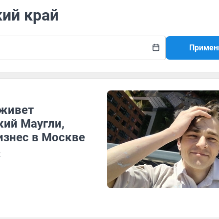
кий край
Примен
 живет
ий Маугли,
изнес в Москве
я