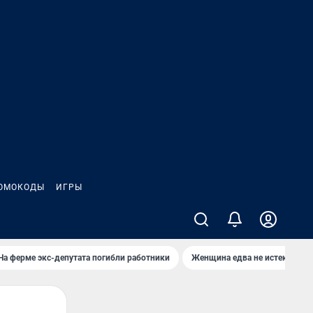
ОМОКОДЫ
ИГРЫ
На ферме экс-депутата погибли работники
Женщина едва не истекла кро