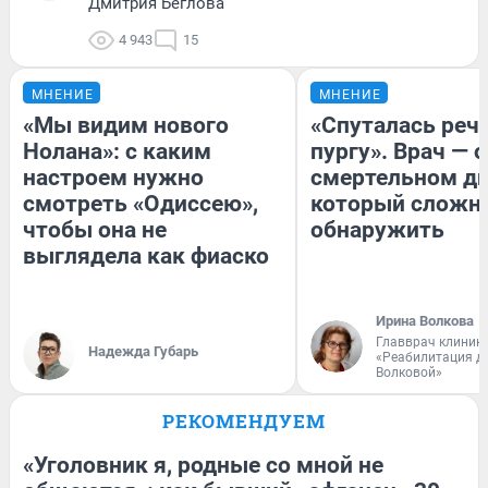
Дмитрия Беглова
4 943
15
МНЕНИЕ
МНЕНИЕ
«Мы видим нового
«Спуталась речь
Нолана»: с каким
пургу». Врач — о
настроем нужно
смертельном ди
смотреть «Одиссею»,
который сложн
чтобы она не
обнаружить
выглядела как фиаско
Ирина Волкова
Главврач клиник
Надежда Губарь
«Реабилитация д
Волковой»
РЕКОМЕНДУЕМ
«Уголовник я, родные со мной не