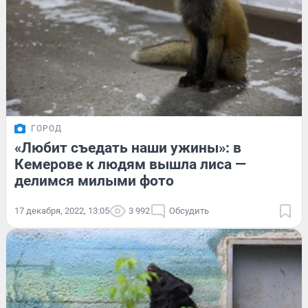
ГОРОД
«Любит съедать наши ужины»: в
Кемерове к людям вышла лиса —
делимся милыми фото
17 декабря, 2022, 13:05
3 992
Обсудить