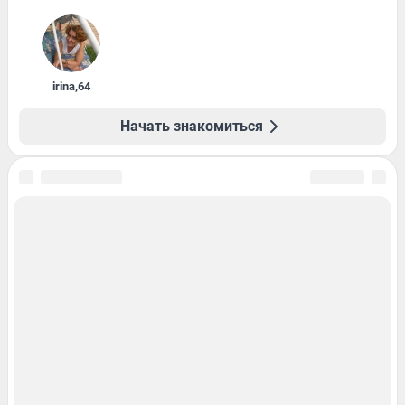
irina
,
64
Начать знакомиться