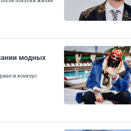
 после покупки жилья
пании модных
риал и конкурс