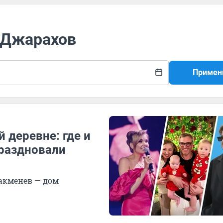
р Джарахов
Примен
 деревне: где и
раздновали
Такменев — дом