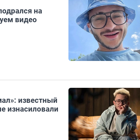
подрался на
уем видео
мал»: известный
 не изнасиловали