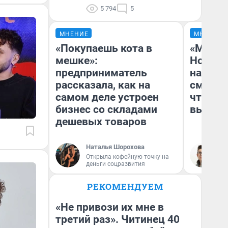
5 794
5
МНЕНИЕ
МНЕНИЕ
«Покупаешь кота в
«Мы ви
мешке»:
Нолана
предприниматель
настро
рассказала, как на
смотре
самом деле устроен
чтобы 
бизнес со складами
выгляд
дешевых товаров
Наталья Шорохова
На
Открыла кофейную точку на
деньги соцразвития
РЕКОМЕНДУЕМ
«Не привози их мне в
третий раз». Читинец 40