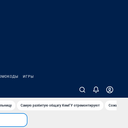
ОМОКОДЫ
ИГРЫ
ольницу
Самую разбитую общагу КемГУ отремонтируют
Сожительни