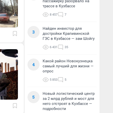
пассажирку разорвало на
трассе в Кузбассе
8 457
7
Найден инвестор для
3
достройки Крапивинской
ГЭС в Кузбассе — зам Шойгу
6 431
35
Какой район Новокузнецка
4
самый лучший для жизни —
опрос
5 853
5
Новый логистический центр
5
за 2 млрд рублей и мост для
него отстроят в Кузбассе —
подробности