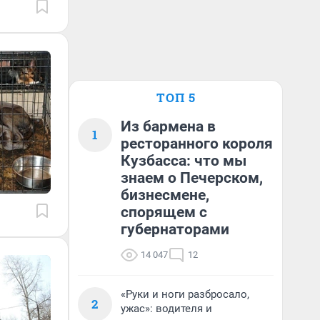
ТОП 5
Из бармена в
1
ресторанного короля
Кузбасса: что мы
знаем о Печерском,
бизнесмене,
спорящем с
губернаторами
14 047
12
«Руки и ноги разбросало,
2
ужас»: водителя и