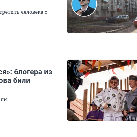
третить человека с
я»: блогера из
ова били
оли