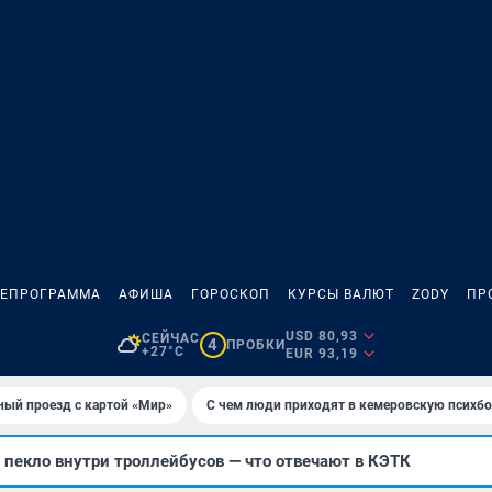
ЛЕПРОГРАММА
АФИША
ГОРОСКОП
КУРСЫ ВАЛЮТ
ZODY
ПР
USD 80,93
СЕЙЧАС
4
ПРОБКИ
+27°C
EUR 93,19
ный проезд с картой «Мир»
С чем люди приходят в кемеровскую психб
пекло внутри троллейбусов — что отвечают в КЭТК