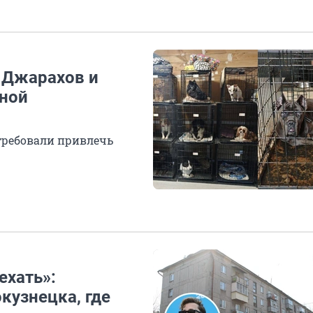
р Джарахов и
рной
требовали привлечь
ехать»:
кузнецка, где