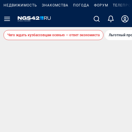
НЕДВИЖИМОСТЬ
ЗНАКОМСТВА
ПОГОДА
ФОРУМ
ТЕЛЕПРО
Чего ждать кузбассовцам осенью — ответ экономиста
Льготный про