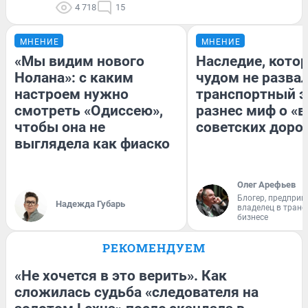
4 718
15
МНЕНИЕ
МНЕНИЕ
«Мы видим нового
Наследие, кото
Нолана»: с каким
чудом не разва
настроем нужно
транспортный э
смотреть «Одиссею»,
разнес миф о «
чтобы она не
советских доро
выглядела как фиаско
Олег Арефьев
Блогер, предприн
Надежда Губарь
владелец в тран
бизнесе
РЕКОМЕНДУЕМ
«Не хочется в это верить». Как
сложилась судьба «следователя на