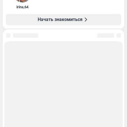
irina
,
64
Начать знакомиться