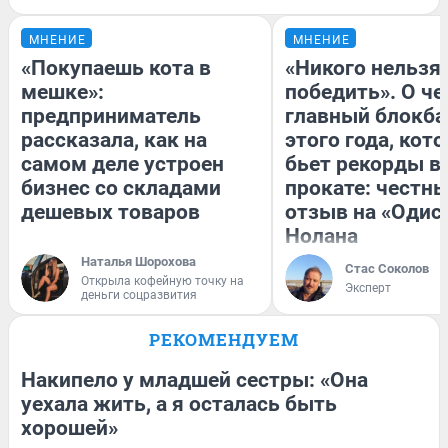
МНЕНИЕ
МНЕНИЕ
«Покупаешь кота в
«Никого нельзя
мешке»:
победить». О ч
предприниматель
главный блокба
рассказала, как на
этого года, кот
самом деле устроен
бьет рекорды в
бизнес со складами
прокате: честн
дешевых товаров
отзыв на «Одис
Нолана
Наталья Шорохова
Стас Соколов
Открыла кофейную точку на
Эксперт
деньги соцразвития
РЕКОМЕНДУЕМ
Накипело у младшей сестры: «Она
уехала жить, а я осталась быть
хорошей»