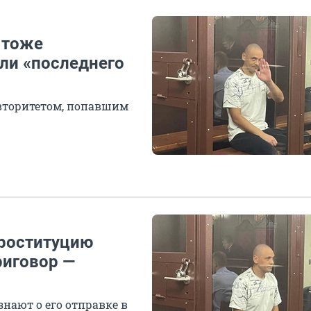
 тоже
или «последнего
вторитетом, попавшим
роституцию
риговор —
нают о его отправке в