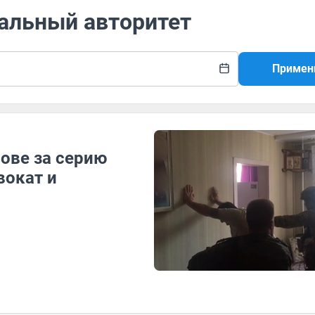
нальный авторитет
Примен
ове за серию
вокат и