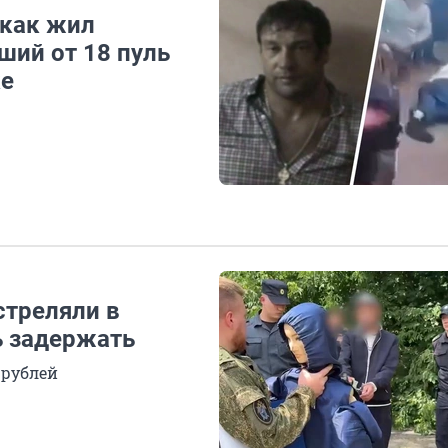
 как жил
ший от 18 пуль
ке
стреляли в
ь задержать
 рублей