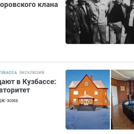
воровского клана
УЗБАССА
ЭКСКЛЮЗИВ
ают в Кузбассе:
вторитет
дж-зона