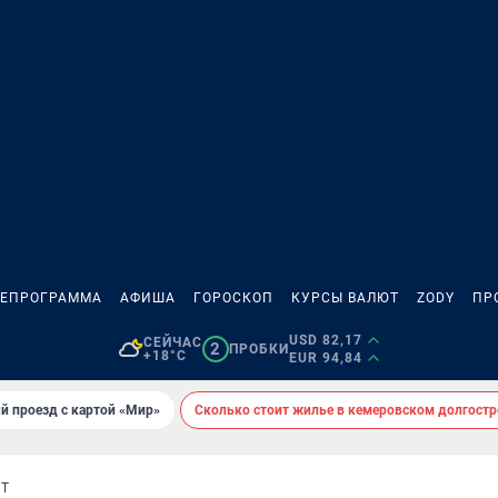
ЛЕПРОГРАММА
АФИША
ГОРОСКОП
КУРСЫ ВАЛЮТ
ZODY
ПР
USD 82,17
СЕЙЧАС
2
ПРОБКИ
+18°C
EUR 94,84
й проезд с картой «Мир»
Сколько стоит жилье в кемеровском долгостр
Т