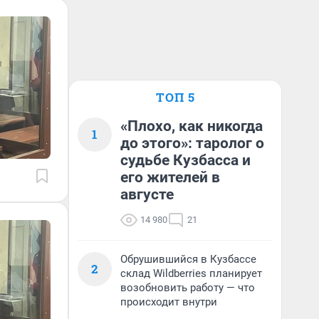
ТОП 5
«Плохо, как никогда
1
до этого»: таролог о
судьбе Кузбасса и
его жителей в
августе
14 980
21
Обрушившийся в Кузбассе
2
склад Wildberries планирует
возобновить работу — что
происходит внутри