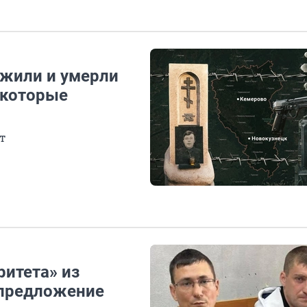
 жили и умерли
 которые
т
ритета» из
опредложение