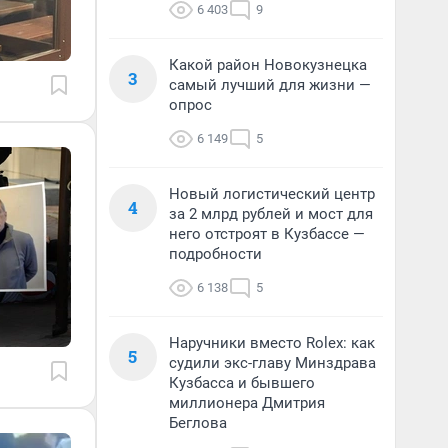
6 403
9
Какой район Новокузнецка
3
самый лучший для жизни —
опрос
6 149
5
Новый логистический центр
4
за 2 млрд рублей и мост для
него отстроят в Кузбассе —
подробности
6 138
5
Наручники вместо Rolex: как
5
судили экс-главу Минздрава
Кузбасса и бывшего
миллионера Дмитрия
Беглова