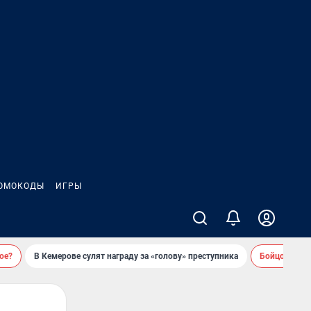
ОМОКОДЫ
ИГРЫ
ое?
В Кемерове сулят награду за «голову» преступника
Бойцовский 