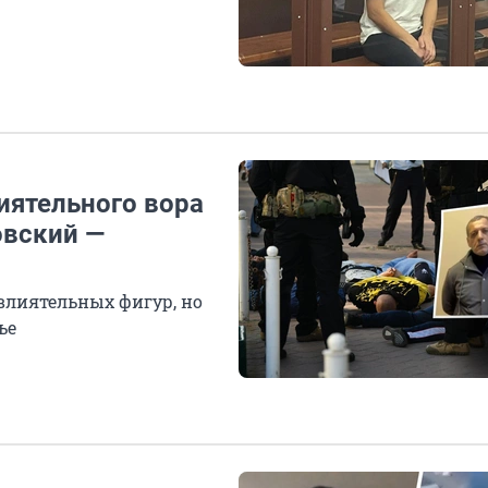
иятельного вора
овский —
влиятельных фигур, но
ье