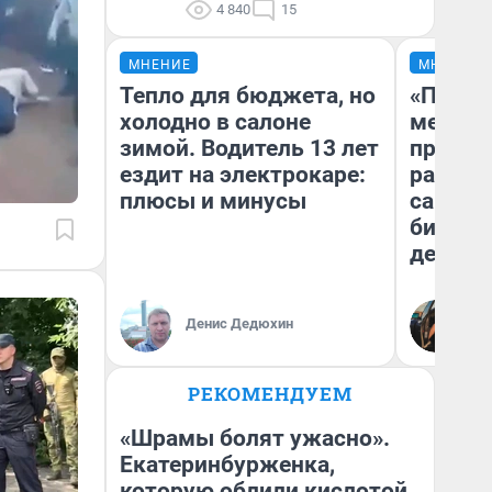
4 840
15
МНЕНИЕ
МНЕНИЕ
Тепло для бюджета, но
«Покуп
холодно в салоне
мешке»
зимой. Водитель 13 лет
предпр
ездит на электрокаре:
рассказ
плюсы и минусы
самом 
бизнес
дешевы
На
Денис Дедюхин
От
де
РЕКОМЕНДУЕМ
«Шрамы болят ужасно».
Екатеринбурженка,
которую облили кислотой