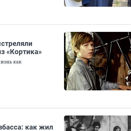
сстреляли
из «Кортика»
жизнь как
збасса: как жил