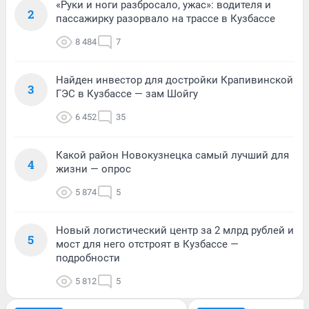
«Руки и ноги разбросало, ужас»: водителя и
2
пассажирку разорвало на трассе в Кузбассе
8 484
7
Найден инвестор для достройки Крапивинской
3
ГЭС в Кузбассе — зам Шойгу
6 452
35
Какой район Новокузнецка самый лучший для
4
жизни — опрос
5 874
5
Новый логистический центр за 2 млрд рублей и
5
мост для него отстроят в Кузбассе —
подробности
5 812
5