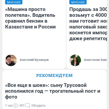
МНЕНИЕ
МНЕНИЕ
«Машина просто
Продашь за 3000
полетела». Водитель
возьмут с 4000.
сравнил бензин в
нам готовит но
Казахстане и России
налоговый зако
коснется импор
даже репетитор
Анатолий Кузнецов
Анастасия Завг
РЕКОМЕНДУЕМ
«Все еще в шоке»: сыну Трусовой
исполнился год — трогательный пост и
фото
1 час
951
Обсудить